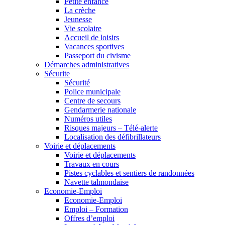
Petite enfance
La crèche
Jeunesse
Vie scolaire
Accueil de loisirs
Vacances sportives
Passeport du civisme
Démarches administratives
Sécurite
Sécurité
Police municipale
Centre de secours
Gendarmerie nationale
Numéros utiles
Risques majeurs – Télé-alerte
Localisation des défibrillateurs
Voirie et déplacements
Voirie et déplacements
Travaux en cours
Pistes cyclables et sentiers de randonnées
Navette talmondaise
Economie-Emploi
Economie-Emploi
Emploi – Formation
Offres d’emploi