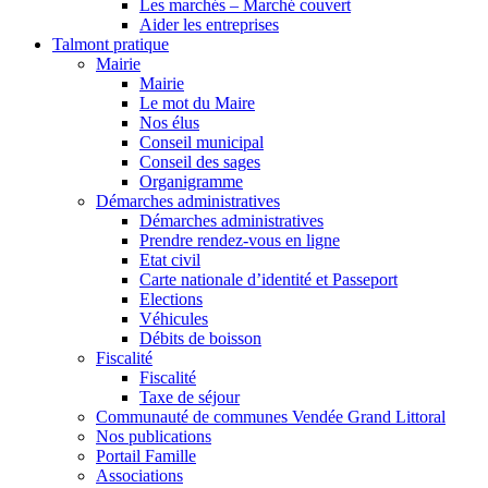
Les marchés – Marché couvert
Aider les entreprises
Talmont pratique
Mairie
Mairie
Le mot du Maire
Nos élus
Conseil municipal
Conseil des sages
Organigramme
Démarches administratives
Démarches administratives
Prendre rendez-vous en ligne
Etat civil
Carte nationale d’identité et Passeport
Elections
Véhicules
Débits de boisson
Fiscalité
Fiscalité
Taxe de séjour
Communauté de communes Vendée Grand Littoral
Nos publications
Portail Famille
Associations