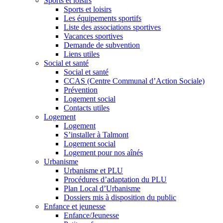
Sports et loisirs
Sports et loisirs
Les équipements sportifs
Liste des associations sportives
Vacances sportives
Demande de subvention
Liens utiles
Social et santé
Social et santé
CCAS (Centre Communal d’Action Sociale)
Prévention
Logement social
Contacts utiles
Logement
Logement
S’installer à Talmont
Logement social
Logement pour nos aînés
Urbanisme
Urbanisme et PLU
Procédures d’adaptation du PLU
Plan Local d’Urbanisme
Dossiers mis à disposition du public
Enfance et jeunesse
Enfance/Jeunesse