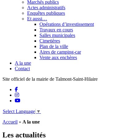
Marchés publics
Actes administratifs
Enquêtes publiques
Et aussi…
Opérations d’investissement
Travaux en cours
Salles municipales
Cimetières
Plan de la ville
Aires de camping-car
Vente aux enchères
A la une
Contact
Site officiel de la mairie de Talmont-Saint-Hilaire
Select Language
▼
Accueil
»
A la une
Les actualités