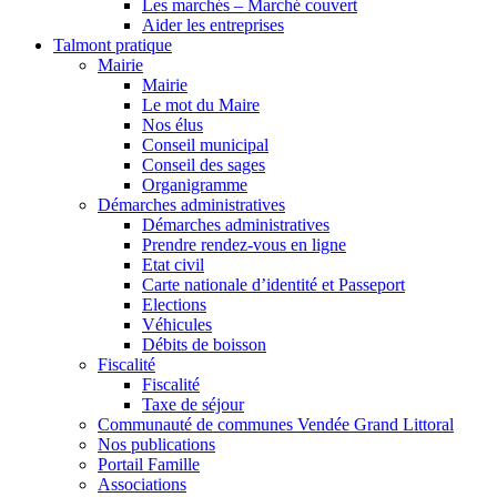
Les marchés – Marché couvert
Aider les entreprises
Talmont pratique
Mairie
Mairie
Le mot du Maire
Nos élus
Conseil municipal
Conseil des sages
Organigramme
Démarches administratives
Démarches administratives
Prendre rendez-vous en ligne
Etat civil
Carte nationale d’identité et Passeport
Elections
Véhicules
Débits de boisson
Fiscalité
Fiscalité
Taxe de séjour
Communauté de communes Vendée Grand Littoral
Nos publications
Portail Famille
Associations