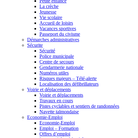
Petite enfance
La crèche
Jeunesse
Vie scolaire
Accueil de loisirs
Vacances sportives
Passeport du civisme
Démarches administratives
Sécurite
Sécurité
Police municipale
Centre de secours
Gendarmerie nationale
Numéros utiles
Risques majeurs – Télé-alerte
Localisation des défibrillateurs
Voirie et déplacements
Voirie et déplacements
Travaux en cours
Pistes cyclables et sentiers de randonnées
Navette talmondaise
Economie-Emploi
Economie-Emploi
Emploi – Formation
Offres d’emploi