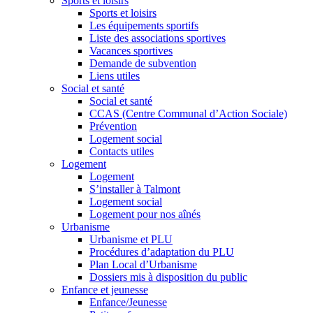
Sports et loisirs
Sports et loisirs
Les équipements sportifs
Liste des associations sportives
Vacances sportives
Demande de subvention
Liens utiles
Social et santé
Social et santé
CCAS (Centre Communal d’Action Sociale)
Prévention
Logement social
Contacts utiles
Logement
Logement
S’installer à Talmont
Logement social
Logement pour nos aînés
Urbanisme
Urbanisme et PLU
Procédures d’adaptation du PLU
Plan Local d’Urbanisme
Dossiers mis à disposition du public
Enfance et jeunesse
Enfance/Jeunesse