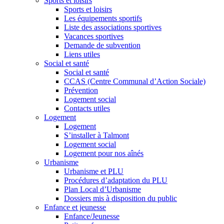
Sports et loisirs
Sports et loisirs
Les équipements sportifs
Liste des associations sportives
Vacances sportives
Demande de subvention
Liens utiles
Social et santé
Social et santé
CCAS (Centre Communal d’Action Sociale)
Prévention
Logement social
Contacts utiles
Logement
Logement
S’installer à Talmont
Logement social
Logement pour nos aînés
Urbanisme
Urbanisme et PLU
Procédures d’adaptation du PLU
Plan Local d’Urbanisme
Dossiers mis à disposition du public
Enfance et jeunesse
Enfance/Jeunesse