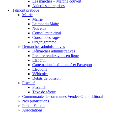
Les marchés – Marché couvert
Aider les entreprises
Talmont pratique
Mairie
Mairie
Le mot du Maire
Nos élus
Conseil municipal
Conseil des sages
Organigramme
Démarches administratives
Démarches administratives
Prendre rendez-vous en ligne
Etat civil
Carte nationale d’identité et Passeport
Elections
Véhicules
Débits de boisson
Fiscalité
Fiscalité
Taxe de séjour
Communauté de communes Vendée Grand Littoral
Nos publications
Portail Famille
Associations