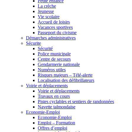
Petite enfance
La crèche
Jeunesse
Vie scolaire
Accueil de loisirs
Vacances sportives
Passeport du civisme
Démarches administratives
Sécurite
Sécurité
Police municipale
Centre de secours
Gendarmerie nationale
Numéros utiles
Risques majeurs – Télé-alerte
Localisation des défibrillateurs
Voirie et déplacements
Voirie et déplacements
Travaux en cours
Pistes cyclables et sentiers de randonnées
Navette talmondaise
Economie-Emploi
Economie-Emploi
Emploi – Formation
Offres d’emploi