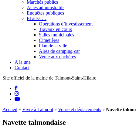
Marchés publics
Actes administratifs
Enquêtes publiques
Et aussi…
Opérations d’investissement
Travaux en cours
Salles municipales
Cimetières
Plan de la ville
Aires de camping-car
Vente aux enchères
A la une
Contact
Site officiel de la mairie de Talmont-Saint-Hilaire
Accueil
»
Vivre à Talmont
»
Voirie et déplacements
»
Navette talmo
Navette talmondaise