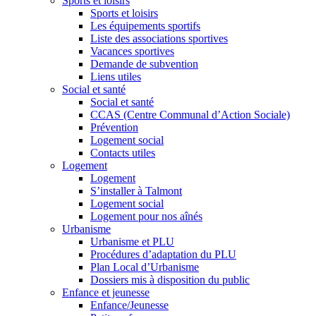
Sports et loisirs
Sports et loisirs
Les équipements sportifs
Liste des associations sportives
Vacances sportives
Demande de subvention
Liens utiles
Social et santé
Social et santé
CCAS (Centre Communal d’Action Sociale)
Prévention
Logement social
Contacts utiles
Logement
Logement
S’installer à Talmont
Logement social
Logement pour nos aînés
Urbanisme
Urbanisme et PLU
Procédures d’adaptation du PLU
Plan Local d’Urbanisme
Dossiers mis à disposition du public
Enfance et jeunesse
Enfance/Jeunesse