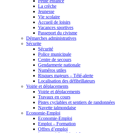
Petite enfance
La crèche
Jeunesse
Vie scolaire
Accueil de loisirs
Vacances sportives
Passeport du civisme
Démarches administratives
Sécurite
Sécurité
Police municipale
Centre de secours
Gendarmerie nationale
Numéros utiles
Risques majeurs – Télé-alerte
Localisation des défibrillateurs
Voirie et déplacements
Voirie et déplacements
Travaux en cours
Pistes cyclables et sentiers de randonnées
Navette talmondaise
Economie-Emploi
Economie-Emploi
Emploi – Formation
Offres d’emploi