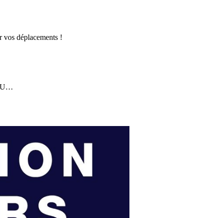
er vos déplacements !
er U…