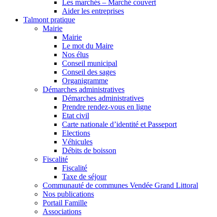
Les marchés – Marché couvert
Aider les entreprises
Talmont pratique
Mairie
Mairie
Le mot du Maire
Nos élus
Conseil municipal
Conseil des sages
Organigramme
Démarches administratives
Démarches administratives
Prendre rendez-vous en ligne
Etat civil
Carte nationale d’identité et Passeport
Elections
Véhicules
Débits de boisson
Fiscalité
Fiscalité
Taxe de séjour
Communauté de communes Vendée Grand Littoral
Nos publications
Portail Famille
Associations