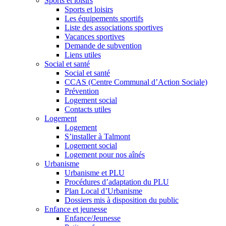
Sports et loisirs
Sports et loisirs
Les équipements sportifs
Liste des associations sportives
Vacances sportives
Demande de subvention
Liens utiles
Social et santé
Social et santé
CCAS (Centre Communal d’Action Sociale)
Prévention
Logement social
Contacts utiles
Logement
Logement
S’installer à Talmont
Logement social
Logement pour nos aînés
Urbanisme
Urbanisme et PLU
Procédures d’adaptation du PLU
Plan Local d’Urbanisme
Dossiers mis à disposition du public
Enfance et jeunesse
Enfance/Jeunesse