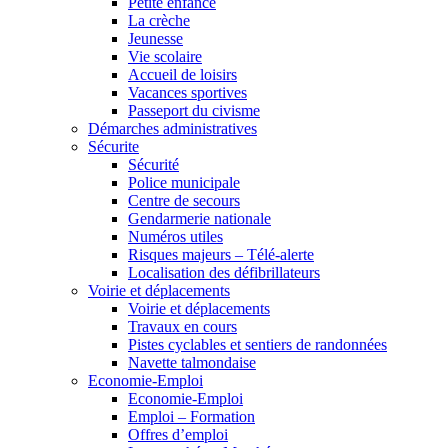
Petite enfance
La crèche
Jeunesse
Vie scolaire
Accueil de loisirs
Vacances sportives
Passeport du civisme
Démarches administratives
Sécurite
Sécurité
Police municipale
Centre de secours
Gendarmerie nationale
Numéros utiles
Risques majeurs – Télé-alerte
Localisation des défibrillateurs
Voirie et déplacements
Voirie et déplacements
Travaux en cours
Pistes cyclables et sentiers de randonnées
Navette talmondaise
Economie-Emploi
Economie-Emploi
Emploi – Formation
Offres d’emploi