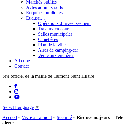
Marchés publics
Actes administratifs
Enquêtes publiques
Et aussi…
Opérations d’investissement
Travaux en cours
Salles municipales
Cimetières
Plan de la ville
Aires de camping-car
Vente aux enchères
A la une
Contact
Site officiel de la mairie de Talmont-Saint-Hilaire
Select Language
▼
Accueil
»
Vivre à Talmont
»
Sécurité
»
Risques majeurs – Télé-
alerte