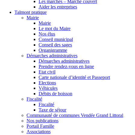
Les marchés – Marché couvert
Aider les entreprises
Talmont pratique
Mairie
Mairie
Le mot du Maire
Nos élus
Conseil municipal
Conseil des sages
Organigramme
Démarches administratives
Démarches administratives
Prendre rendez-vous en ligne
Etat civil
Carte nationale d’identité et Passeport
Elections
Véhicules
Débits de boisson
Fiscalité
Fiscalité
Taxe de séjour
Communauté de communes Vendée Grand Littoral
Nos publications
Portail Famille
Associations