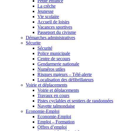
Petite enfance
La crèche
Jeunesse
Vie scolaire
Accueil de loisirs
Vacances sportives
Passeport du civisme
Démarches administratives
Sécurite
Sécurité
Police municipale
Centre de secours
Gendarmerie nationale
Numéros utiles
Risques majeurs – Télé-alerte
Localisation des défibrillateurs
Voirie et déplacements
Voirie et déplacements
Travaux en cours
Pistes cyclables et sentiers de randonnées
Navette talmondaise
Economie-Emploi
Economie-Emploi
Emploi – Formation
Offres d’emploi