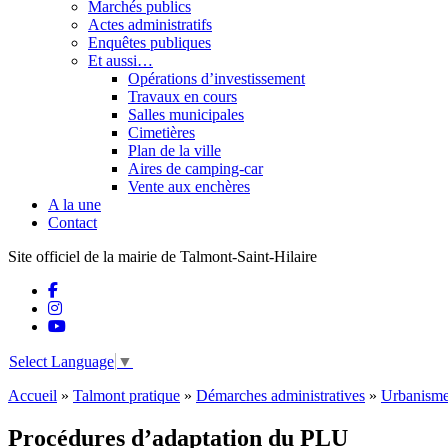
Marchés publics
Actes administratifs
Enquêtes publiques
Et aussi…
Opérations d’investissement
Travaux en cours
Salles municipales
Cimetières
Plan de la ville
Aires de camping-car
Vente aux enchères
A la une
Contact
Site officiel de la mairie de Talmont-Saint-Hilaire
Select Language
▼
Accueil
»
Talmont pratique
»
Démarches administratives
»
Urbanisme
Procédures d’adaptation du PLU