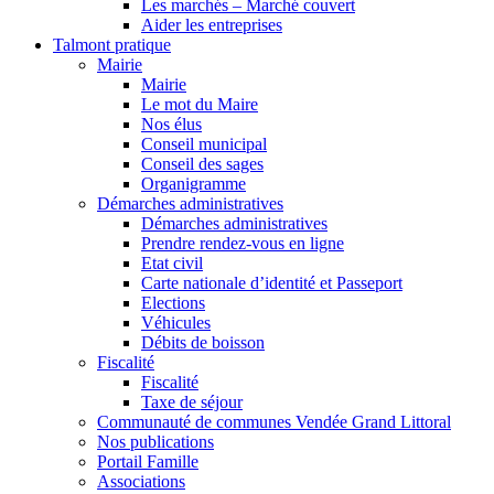
Les marchés – Marché couvert
Aider les entreprises
Talmont pratique
Mairie
Mairie
Le mot du Maire
Nos élus
Conseil municipal
Conseil des sages
Organigramme
Démarches administratives
Démarches administratives
Prendre rendez-vous en ligne
Etat civil
Carte nationale d’identité et Passeport
Elections
Véhicules
Débits de boisson
Fiscalité
Fiscalité
Taxe de séjour
Communauté de communes Vendée Grand Littoral
Nos publications
Portail Famille
Associations