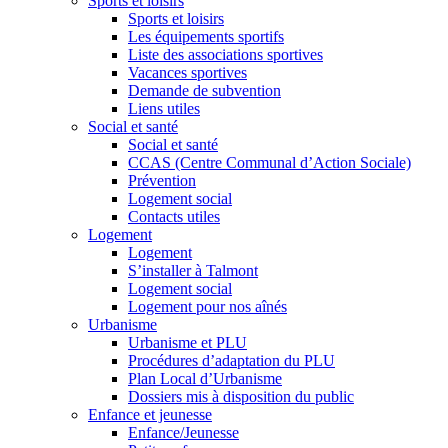
Sports et loisirs
Sports et loisirs
Les équipements sportifs
Liste des associations sportives
Vacances sportives
Demande de subvention
Liens utiles
Social et santé
Social et santé
CCAS (Centre Communal d’Action Sociale)
Prévention
Logement social
Contacts utiles
Logement
Logement
S’installer à Talmont
Logement social
Logement pour nos aînés
Urbanisme
Urbanisme et PLU
Procédures d’adaptation du PLU
Plan Local d’Urbanisme
Dossiers mis à disposition du public
Enfance et jeunesse
Enfance/Jeunesse