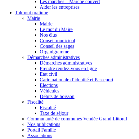
Les marchés – Marché couvert
Aider les entreprises
Talmont pratique
Mairie
Mairie
Le mot du Maire
Nos élus
Conseil municipal
Conseil des sages
Organigramme
Démarches administratives
Démarches administratives
Prendre rendez-vous en ligne
Etat civil
Carte nationale d’identité et Passeport
Elections
Véhicules
Débits de boisson
Fiscalité
Fiscalité
Taxe de séjour
Communauté de communes Vendée Grand Littoral
Nos publications
Portail Famille
Associations