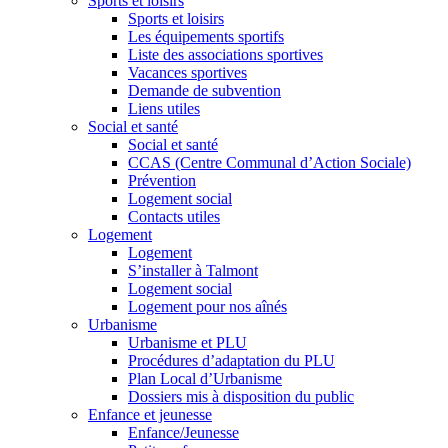
Sports et loisirs
Sports et loisirs
Les équipements sportifs
Liste des associations sportives
Vacances sportives
Demande de subvention
Liens utiles
Social et santé
Social et santé
CCAS (Centre Communal d’Action Sociale)
Prévention
Logement social
Contacts utiles
Logement
Logement
S’installer à Talmont
Logement social
Logement pour nos aînés
Urbanisme
Urbanisme et PLU
Procédures d’adaptation du PLU
Plan Local d’Urbanisme
Dossiers mis à disposition du public
Enfance et jeunesse
Enfance/Jeunesse