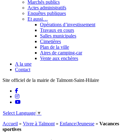
Marchés publics
Actes administratifs
Enquêtes publiques
Et aussi…
Opérations d’investissement
Travaux en cours
Salles municipales
Cimetières
Plan de la ville
Aires de camping-car
Vente aux enchères
A la une
Contact
Site officiel de la mairie de Talmont-Saint-Hilaire
Select Language
▼
Accueil
»
Vivre à Talmont
»
Enfance/Jeunesse
»
Vacances
sportives