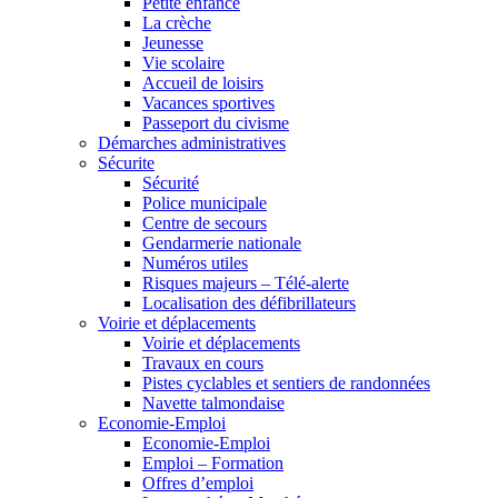
Petite enfance
La crèche
Jeunesse
Vie scolaire
Accueil de loisirs
Vacances sportives
Passeport du civisme
Démarches administratives
Sécurite
Sécurité
Police municipale
Centre de secours
Gendarmerie nationale
Numéros utiles
Risques majeurs – Télé-alerte
Localisation des défibrillateurs
Voirie et déplacements
Voirie et déplacements
Travaux en cours
Pistes cyclables et sentiers de randonnées
Navette talmondaise
Economie-Emploi
Economie-Emploi
Emploi – Formation
Offres d’emploi