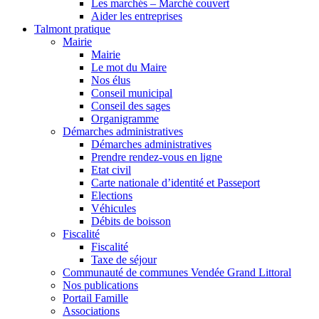
Les marchés – Marché couvert
Aider les entreprises
Talmont pratique
Mairie
Mairie
Le mot du Maire
Nos élus
Conseil municipal
Conseil des sages
Organigramme
Démarches administratives
Démarches administratives
Prendre rendez-vous en ligne
Etat civil
Carte nationale d’identité et Passeport
Elections
Véhicules
Débits de boisson
Fiscalité
Fiscalité
Taxe de séjour
Communauté de communes Vendée Grand Littoral
Nos publications
Portail Famille
Associations