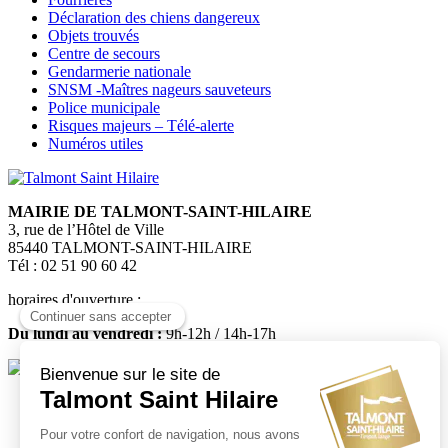
Déclaration des chiens dangereux
Objets trouvés
Centre de secours
Gendarmerie nationale
SNSM -Maîtres nageurs sauveteurs
Police municipale
Risques majeurs – Télé-alerte
Numéros utiles
MAIRIE DE TALMONT-SAINT-HILAIRE
3, rue de l’Hôtel de Ville
85440 TALMONT-SAINT-HILAIRE
Tél : 02 51 90 60 42
horaires d'ouverture :
Du lundi au vendredi :
9h-12h / 14h-17h
Médiatheque