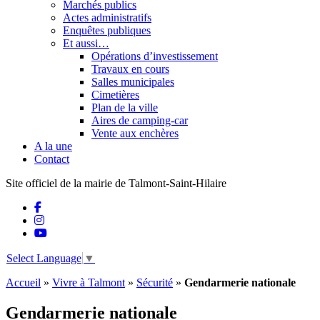
Marchés publics
Actes administratifs
Enquêtes publiques
Et aussi…
Opérations d’investissement
Travaux en cours
Salles municipales
Cimetières
Plan de la ville
Aires de camping-car
Vente aux enchères
A la une
Contact
Site officiel de la mairie de Talmont-Saint-Hilaire
Select Language
▼
Accueil
»
Vivre à Talmont
»
Sécurité
»
Gendarmerie nationale
Gendarmerie nationale