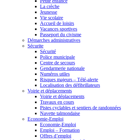
Petite enfance
La crèche
Jeunesse
Vie scolaire
Accueil de loisirs
Vacances sportives
Passeport du civisme
Démarches administratives
Sécurite
Sécurité
Police municipale
Centre de secours
Gendarmerie nationale
Numéros utiles
Risques majeurs – Télé-alerte
Localisation des défibrillateurs
Voirie et déplacements
Voirie et déplacements
Travaux en cours
Pistes cyclables et sentiers de randonnées
Navette talmondaise
Economie-Emploi
Economie-Emploi
Emploi – Formation
Offres d’emploi