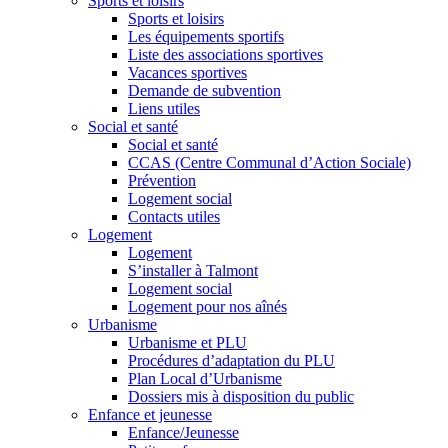
Sports et loisirs
Sports et loisirs
Les équipements sportifs
Liste des associations sportives
Vacances sportives
Demande de subvention
Liens utiles
Social et santé
Social et santé
CCAS (Centre Communal d’Action Sociale)
Prévention
Logement social
Contacts utiles
Logement
Logement
S’installer à Talmont
Logement social
Logement pour nos aînés
Urbanisme
Urbanisme et PLU
Procédures d’adaptation du PLU
Plan Local d’Urbanisme
Dossiers mis à disposition du public
Enfance et jeunesse
Enfance/Jeunesse