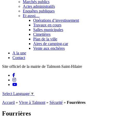
Marchés publics
Actes administratifs
Enquêtes publiques
Et aussi…
Opérations d’investissement
Travaux en cours
Salles municipales
Cimetières
Plan de la ville
Aires de camping-car
Vente aux enchères
A la une
Contact
Site officiel de la mairie de Talmont-Saint-Hilaire
Select Language
▼
Accueil
»
Vivre à Talmont
»
Sécurité
»
Fourrières
Fourrières