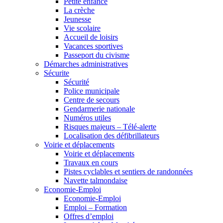
Petite enfance
La crèche
Jeunesse
Vie scolaire
Accueil de loisirs
Vacances sportives
Passeport du civisme
Démarches administratives
Sécurite
Sécurité
Police municipale
Centre de secours
Gendarmerie nationale
Numéros utiles
Risques majeurs – Télé-alerte
Localisation des défibrillateurs
Voirie et déplacements
Voirie et déplacements
Travaux en cours
Pistes cyclables et sentiers de randonnées
Navette talmondaise
Economie-Emploi
Economie-Emploi
Emploi – Formation
Offres d’emploi