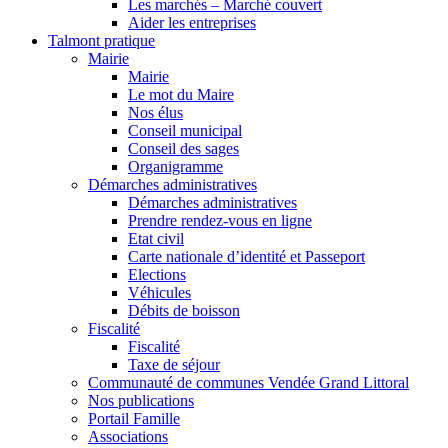
Les marchés – Marché couvert
Aider les entreprises
Talmont pratique
Mairie
Mairie
Le mot du Maire
Nos élus
Conseil municipal
Conseil des sages
Organigramme
Démarches administratives
Démarches administratives
Prendre rendez-vous en ligne
Etat civil
Carte nationale d’identité et Passeport
Elections
Véhicules
Débits de boisson
Fiscalité
Fiscalité
Taxe de séjour
Communauté de communes Vendée Grand Littoral
Nos publications
Portail Famille
Associations