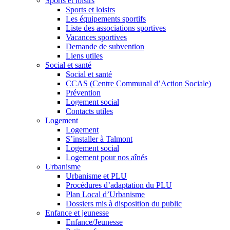
Sports et loisirs
Sports et loisirs
Les équipements sportifs
Liste des associations sportives
Vacances sportives
Demande de subvention
Liens utiles
Social et santé
Social et santé
CCAS (Centre Communal d’Action Sociale)
Prévention
Logement social
Contacts utiles
Logement
Logement
S’installer à Talmont
Logement social
Logement pour nos aînés
Urbanisme
Urbanisme et PLU
Procédures d’adaptation du PLU
Plan Local d’Urbanisme
Dossiers mis à disposition du public
Enfance et jeunesse
Enfance/Jeunesse