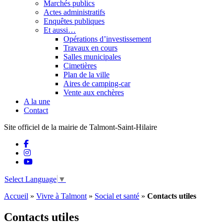
Marchés publics
Actes administratifs
Enquêtes publiques
Et aussi…
Opérations d’investissement
Travaux en cours
Salles municipales
Cimetières
Plan de la ville
Aires de camping-car
Vente aux enchères
A la une
Contact
Site officiel de la mairie de Talmont-Saint-Hilaire
Select Language
▼
Accueil
»
Vivre à Talmont
»
Social et santé
»
Contacts utiles
Contacts utiles