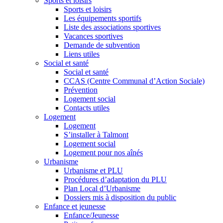
Sports et loisirs
Sports et loisirs
Les équipements sportifs
Liste des associations sportives
Vacances sportives
Demande de subvention
Liens utiles
Social et santé
Social et santé
CCAS (Centre Communal d’Action Sociale)
Prévention
Logement social
Contacts utiles
Logement
Logement
S’installer à Talmont
Logement social
Logement pour nos aînés
Urbanisme
Urbanisme et PLU
Procédures d’adaptation du PLU
Plan Local d’Urbanisme
Dossiers mis à disposition du public
Enfance et jeunesse
Enfance/Jeunesse