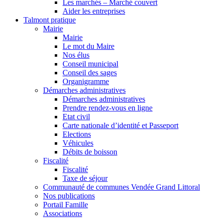
Les marchés – Marché couvert
Aider les entreprises
Talmont pratique
Mairie
Mairie
Le mot du Maire
Nos élus
Conseil municipal
Conseil des sages
Organigramme
Démarches administratives
Démarches administratives
Prendre rendez-vous en ligne
Etat civil
Carte nationale d’identité et Passeport
Elections
Véhicules
Débits de boisson
Fiscalité
Fiscalité
Taxe de séjour
Communauté de communes Vendée Grand Littoral
Nos publications
Portail Famille
Associations