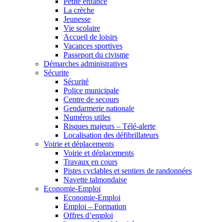
Petite enfance
La crèche
Jeunesse
Vie scolaire
Accueil de loisirs
Vacances sportives
Passeport du civisme
Démarches administratives
Sécurite
Sécurité
Police municipale
Centre de secours
Gendarmerie nationale
Numéros utiles
Risques majeurs – Télé-alerte
Localisation des défibrillateurs
Voirie et déplacements
Voirie et déplacements
Travaux en cours
Pistes cyclables et sentiers de randonnées
Navette talmondaise
Economie-Emploi
Economie-Emploi
Emploi – Formation
Offres d’emploi