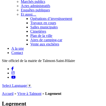
Marchés publics
Actes administratifs
Enquêtes publiques
Et aussi…
Opérations d’investissement
Travaux en cours
Salles municipales
Cimetières
Plan de la ville
Aires de camping-car
Vente aux enchères
A la une
Contact
Site officiel de la mairie de Talmont-Saint-Hilaire
Select Language
▼
Accueil
»
Vivre à Talmont
»
Logement
Logement