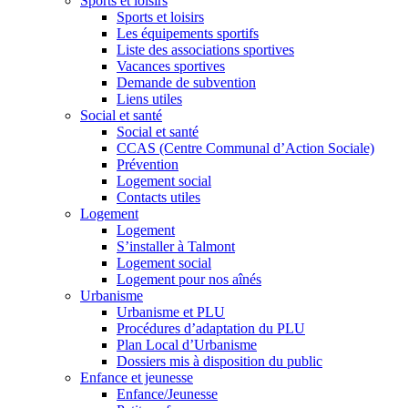
Sports et loisirs
Sports et loisirs
Les équipements sportifs
Liste des associations sportives
Vacances sportives
Demande de subvention
Liens utiles
Social et santé
Social et santé
CCAS (Centre Communal d’Action Sociale)
Prévention
Logement social
Contacts utiles
Logement
Logement
S’installer à Talmont
Logement social
Logement pour nos aînés
Urbanisme
Urbanisme et PLU
Procédures d’adaptation du PLU
Plan Local d’Urbanisme
Dossiers mis à disposition du public
Enfance et jeunesse
Enfance/Jeunesse