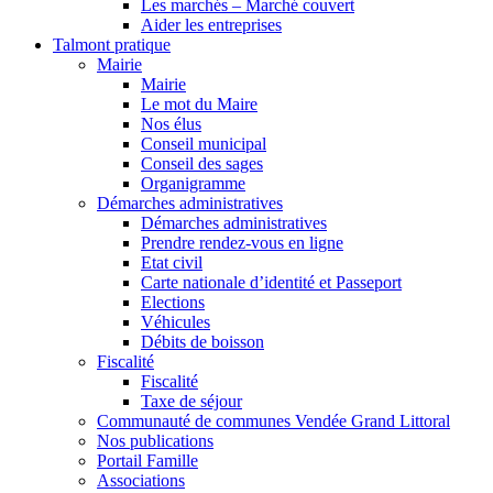
Les marchés – Marché couvert
Aider les entreprises
Talmont pratique
Mairie
Mairie
Le mot du Maire
Nos élus
Conseil municipal
Conseil des sages
Organigramme
Démarches administratives
Démarches administratives
Prendre rendez-vous en ligne
Etat civil
Carte nationale d’identité et Passeport
Elections
Véhicules
Débits de boisson
Fiscalité
Fiscalité
Taxe de séjour
Communauté de communes Vendée Grand Littoral
Nos publications
Portail Famille
Associations