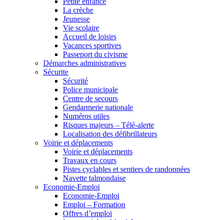
Petite enfance
La crèche
Jeunesse
Vie scolaire
Accueil de loisirs
Vacances sportives
Passeport du civisme
Démarches administratives
Sécurite
Sécurité
Police municipale
Centre de secours
Gendarmerie nationale
Numéros utiles
Risques majeurs – Télé-alerte
Localisation des défibrillateurs
Voirie et déplacements
Voirie et déplacements
Travaux en cours
Pistes cyclables et sentiers de randonnées
Navette talmondaise
Economie-Emploi
Economie-Emploi
Emploi – Formation
Offres d’emploi