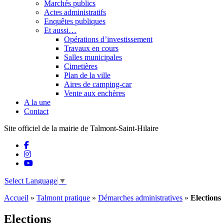
Marchés publics
Actes administratifs
Enquêtes publiques
Et aussi…
Opérations d’investissement
Travaux en cours
Salles municipales
Cimetières
Plan de la ville
Aires de camping-car
Vente aux enchères
A la une
Contact
Site officiel de la mairie de Talmont-Saint-Hilaire
Select Language
▼
Accueil
»
Talmont pratique
»
Démarches administratives
»
Elections
Elections