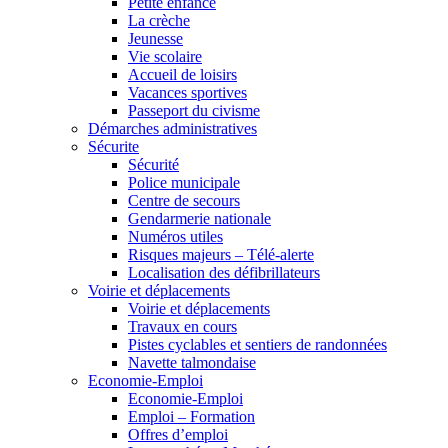
Petite enfance
La crèche
Jeunesse
Vie scolaire
Accueil de loisirs
Vacances sportives
Passeport du civisme
Démarches administratives
Sécurite
Sécurité
Police municipale
Centre de secours
Gendarmerie nationale
Numéros utiles
Risques majeurs – Télé-alerte
Localisation des défibrillateurs
Voirie et déplacements
Voirie et déplacements
Travaux en cours
Pistes cyclables et sentiers de randonnées
Navette talmondaise
Economie-Emploi
Economie-Emploi
Emploi – Formation
Offres d’emploi