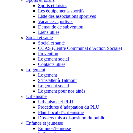
Sports et loisirs
Sports et loisirs
Les équipements sportifs
Liste des associations sportives
Vacances sportives
Demande de subvention
Liens utiles
Social et santé
Social et santé
CCAS (Centre Communal d’Action Sociale)
Prévention
Logement social
Contacts utiles
Logement
Logement
S’installer à Talmont
Logement social
Logement pour nos aînés
Urbanisme
Urbanisme et PLU
Procédures d’adaptation du PLU
Plan Local d’Urbanisme
Dossiers mis à disposition du public
Enfance et jeunesse
Enfance/Jeunesse