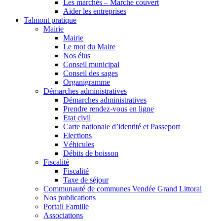
Les marchés – Marché couvert
Aider les entreprises
Talmont pratique
Mairie
Mairie
Le mot du Maire
Nos élus
Conseil municipal
Conseil des sages
Organigramme
Démarches administratives
Démarches administratives
Prendre rendez-vous en ligne
Etat civil
Carte nationale d’identité et Passeport
Elections
Véhicules
Débits de boisson
Fiscalité
Fiscalité
Taxe de séjour
Communauté de communes Vendée Grand Littoral
Nos publications
Portail Famille
Associations