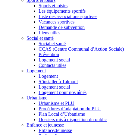
Sports et loisirs
Sports et loisirs
Les équipements sportifs
Liste des associations sportives
Vacances sportives
Demande de subvention
Liens utiles
Social et santé
Social et santé
CCAS (Centre Communal d’Action Sociale)
Prévention
Logement social
Contacts utiles
Logement
Logement
S’installer à Talmont
Logement social
Logement pour nos aînés
Urbanisme
Urbanisme et PLU
Procédures d’adaptation du PLU
Plan Local d’Urbanisme
Dossiers mis à disposition du public
Enfance et jeunesse
Enfance/Jeunesse