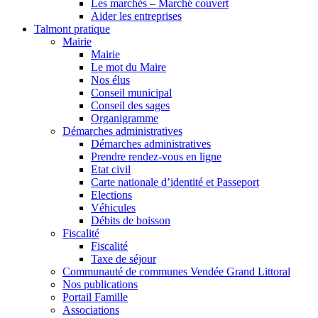
Les marchés – Marché couvert
Aider les entreprises
Talmont pratique
Mairie
Mairie
Le mot du Maire
Nos élus
Conseil municipal
Conseil des sages
Organigramme
Démarches administratives
Démarches administratives
Prendre rendez-vous en ligne
Etat civil
Carte nationale d’identité et Passeport
Elections
Véhicules
Débits de boisson
Fiscalité
Fiscalité
Taxe de séjour
Communauté de communes Vendée Grand Littoral
Nos publications
Portail Famille
Associations