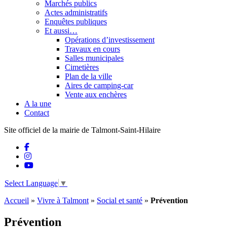
Marchés publics
Actes administratifs
Enquêtes publiques
Et aussi…
Opérations d’investissement
Travaux en cours
Salles municipales
Cimetières
Plan de la ville
Aires de camping-car
Vente aux enchères
A la une
Contact
Site officiel de la mairie de Talmont-Saint-Hilaire
Select Language
▼
Accueil
»
Vivre à Talmont
»
Social et santé
»
Prévention
Prévention