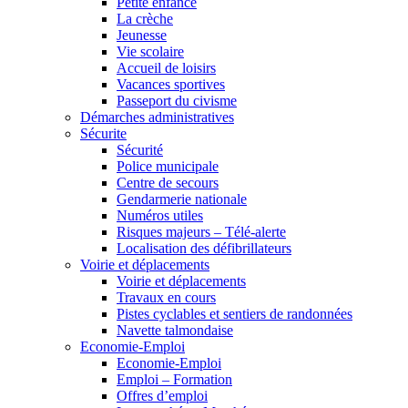
Petite enfance
La crèche
Jeunesse
Vie scolaire
Accueil de loisirs
Vacances sportives
Passeport du civisme
Démarches administratives
Sécurite
Sécurité
Police municipale
Centre de secours
Gendarmerie nationale
Numéros utiles
Risques majeurs – Télé-alerte
Localisation des défibrillateurs
Voirie et déplacements
Voirie et déplacements
Travaux en cours
Pistes cyclables et sentiers de randonnées
Navette talmondaise
Economie-Emploi
Economie-Emploi
Emploi – Formation
Offres d’emploi