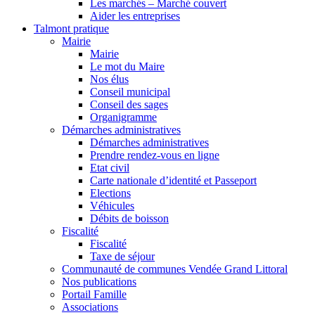
Les marchés – Marché couvert
Aider les entreprises
Talmont pratique
Mairie
Mairie
Le mot du Maire
Nos élus
Conseil municipal
Conseil des sages
Organigramme
Démarches administratives
Démarches administratives
Prendre rendez-vous en ligne
Etat civil
Carte nationale d’identité et Passeport
Elections
Véhicules
Débits de boisson
Fiscalité
Fiscalité
Taxe de séjour
Communauté de communes Vendée Grand Littoral
Nos publications
Portail Famille
Associations