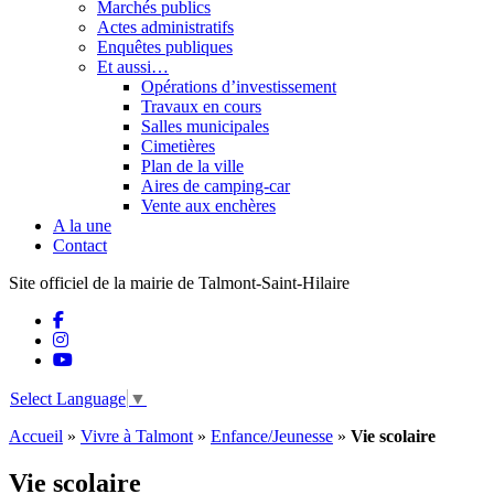
Marchés publics
Actes administratifs
Enquêtes publiques
Et aussi…
Opérations d’investissement
Travaux en cours
Salles municipales
Cimetières
Plan de la ville
Aires de camping-car
Vente aux enchères
A la une
Contact
Site officiel de la mairie de Talmont-Saint-Hilaire
Select Language
▼
Accueil
»
Vivre à Talmont
»
Enfance/Jeunesse
»
Vie scolaire
Vie scolaire