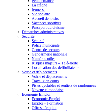
Petite enfance
La crèche
Jeunesse
Vie scolaire
Accueil de loisirs
Vacances sportives
Passeport du civisme
Démarches administratives
Sécurite
Sécurité
Police municipale
Centre de secours
Gendarmerie nationale
Numéros utiles
Risques majeurs – Télé-alerte
Localisation des défibrillateurs
Voirie et déplacements
Voirie et déplacements
Travaux en cours
Pistes cyclables et sentiers de randonnées
Navette talmondaise
Economie-Emploi
Economie-Emploi
Emploi – Formation
Offres d’emploi