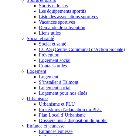
Sports et loisirs
Sports et loisirs
Les équipements sportifs
Liste des associations sportives
Vacances sportives
Demande de subvention
Liens utiles
Social et santé
Social et santé
CCAS (Centre Communal d’Action Sociale)
Prévention
Logement social
Contacts utiles
Logement
Logement
S’installer à Talmont
Logement social
Logement pour nos aînés
Urbanisme
Urbanisme et PLU
Procédures d’adaptation du PLU
Plan Local d’Urbanisme
Dossiers mis à disposition du public
Enfance et jeunesse
Enfance/Jeunesse