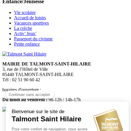
Enfance/Jeunesse
Vie scolaire
Accueil de loisirs
Vacances sportives
La crèche
Activ’ Jeun’
Passeport du civisme
Petite enfance
MAIRIE DE TALMONT-SAINT-HILAIRE
3, rue de l’Hôtel de Ville
85440 TALMONT-SAINT-HILAIRE
Tél : 02 51 90 60 42
horaires d'ouverture :
Du lundi au vendredi :
9h-12h / 14h-17h
Médiatheque