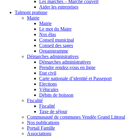
Les marchés – Marché couvert
Aider les entreprises
Talmont pratique
Mairie
Mairie
Le mot du Maire
Nos élus
Conseil municipal
Conseil des sages
Organigramme
Démarches administratives
Démarches administratives
Prendre rendez-vous en ligne
Etat civil
Carte nationale d’identité et Passeport
Elections
Véhicules
Débits de boisson
Fiscalité
Fiscalité
Taxe de séjour
Communauté de communes Vendée Grand Littoral
Nos publications
Portail Famille
Associations