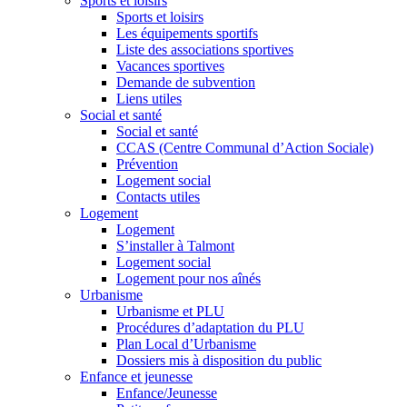
Sports et loisirs
Sports et loisirs
Les équipements sportifs
Liste des associations sportives
Vacances sportives
Demande de subvention
Liens utiles
Social et santé
Social et santé
CCAS (Centre Communal d’Action Sociale)
Prévention
Logement social
Contacts utiles
Logement
Logement
S’installer à Talmont
Logement social
Logement pour nos aînés
Urbanisme
Urbanisme et PLU
Procédures d’adaptation du PLU
Plan Local d’Urbanisme
Dossiers mis à disposition du public
Enfance et jeunesse
Enfance/Jeunesse