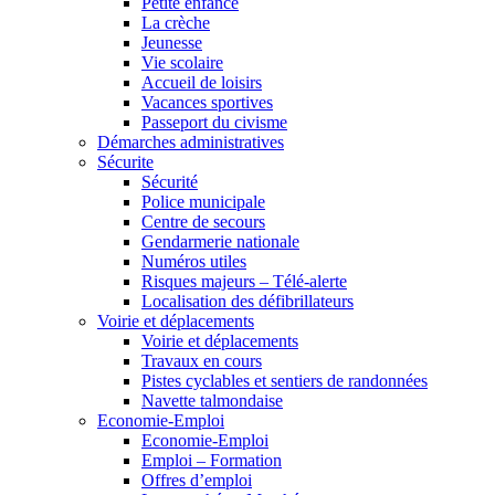
Petite enfance
La crèche
Jeunesse
Vie scolaire
Accueil de loisirs
Vacances sportives
Passeport du civisme
Démarches administratives
Sécurite
Sécurité
Police municipale
Centre de secours
Gendarmerie nationale
Numéros utiles
Risques majeurs – Télé-alerte
Localisation des défibrillateurs
Voirie et déplacements
Voirie et déplacements
Travaux en cours
Pistes cyclables et sentiers de randonnées
Navette talmondaise
Economie-Emploi
Economie-Emploi
Emploi – Formation
Offres d’emploi