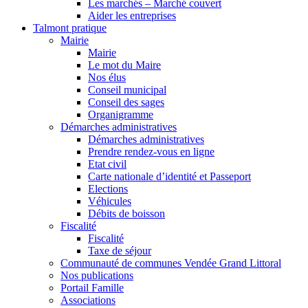
Les marchés – Marché couvert
Aider les entreprises
Talmont pratique
Mairie
Mairie
Le mot du Maire
Nos élus
Conseil municipal
Conseil des sages
Organigramme
Démarches administratives
Démarches administratives
Prendre rendez-vous en ligne
Etat civil
Carte nationale d’identité et Passeport
Elections
Véhicules
Débits de boisson
Fiscalité
Fiscalité
Taxe de séjour
Communauté de communes Vendée Grand Littoral
Nos publications
Portail Famille
Associations