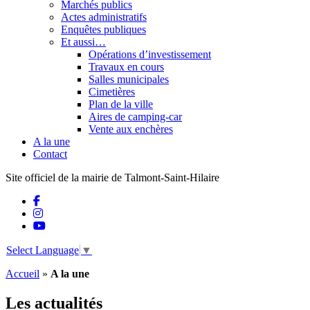
Marchés publics
Actes administratifs
Enquêtes publiques
Et aussi…
Opérations d’investissement
Travaux en cours
Salles municipales
Cimetières
Plan de la ville
Aires de camping-car
Vente aux enchères
A la une
Contact
Site officiel de la mairie de Talmont-Saint-Hilaire
Select Language
▼
Accueil
»
A la une
Les actualités