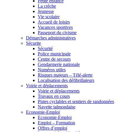
Petite enfance
La crèche
Jeunesse
Vie scolaire
Accueil de loisirs
Vacances sportives
Passeport du civisme
Démarches administratives
Sécurite
Sécurité
Police municipale
Centre de secours
Gendarmerie nationale
Numéros utiles
Risques majeurs – Télé-alerte
Localisation des défibrillateurs
Voirie et déplacements
Voirie et déplacements
Travaux en cours
Pistes cyclables et sentiers de randonnées
Navette talmondaise
Economie-Emploi
Economie-Emploi
Emploi – Formation
Offres d’emploi