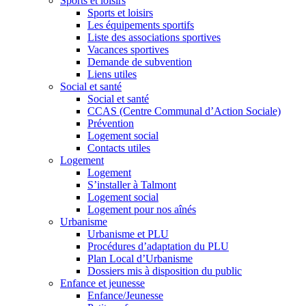
Sports et loisirs
Sports et loisirs
Les équipements sportifs
Liste des associations sportives
Vacances sportives
Demande de subvention
Liens utiles
Social et santé
Social et santé
CCAS (Centre Communal d’Action Sociale)
Prévention
Logement social
Contacts utiles
Logement
Logement
S’installer à Talmont
Logement social
Logement pour nos aînés
Urbanisme
Urbanisme et PLU
Procédures d’adaptation du PLU
Plan Local d’Urbanisme
Dossiers mis à disposition du public
Enfance et jeunesse
Enfance/Jeunesse