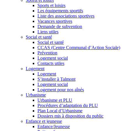
Sports et loisirs
Sports et loisirs
Les équipements sportifs
Liste des associations sportives
Vacances sportives
Demande de subvention
Liens utiles
Social et santé
Social et santé
CCAS (Centre Communal d’Action Sociale)
Prévention
Logement social
Contacts utiles
Logement
Logement
S’installer à Talmont
Logement social
Logement pour nos aînés
Urbanisme
Urbanisme et PLU
Procédures d’adaptation du PLU
Plan Local d’Urbanisme
Dossiers mis à disposition du public
Enfance et jeunesse
Enfance/Jeunesse