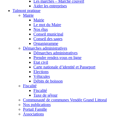
Les marchés – Marché couvert
Aider les entreprises
Talmont pratique
Mairie
Mairie
Le mot du Maire
Nos élus
Conseil municipal
Conseil des sages
Organigramme
Démarches administratives
Démarches administratives
Prendre rendez-vous en ligne
Etat civil
Carte nationale d’identité et Passeport
Elections
Véhicules
Débits de boisson
Fiscalité
Fiscalité
Taxe de séjour
Communauté de communes Vendée Grand Littoral
Nos publications
Portail Famille
Associations