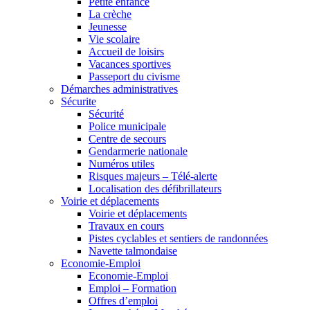
Petite enfance
La crèche
Jeunesse
Vie scolaire
Accueil de loisirs
Vacances sportives
Passeport du civisme
Démarches administratives
Sécurite
Sécurité
Police municipale
Centre de secours
Gendarmerie nationale
Numéros utiles
Risques majeurs – Télé-alerte
Localisation des défibrillateurs
Voirie et déplacements
Voirie et déplacements
Travaux en cours
Pistes cyclables et sentiers de randonnées
Navette talmondaise
Economie-Emploi
Economie-Emploi
Emploi – Formation
Offres d’emploi