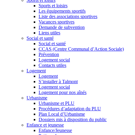
Sports et loisirs
Sports et loisirs
Les équipements sportifs
Liste des associations sportives
Vacances sportives
Demande de subvention
Liens utiles
Social et santé
Social et santé
CCAS (Centre Communal d’Action Sociale)
Prévention
Logement social
Contacts utiles
Logement
Logement
S’installer à Talmont
Logement social
Logement pour nos aînés
Urbanisme
Urbanisme et PLU
Procédures d’adaptation du PLU
Plan Local d’Urbanisme
Dossiers mis à disposition du public
Enfance et jeunesse
Enfance/Jeunesse