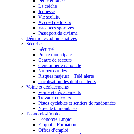
Petite enfance
La crèche
Jeunesse
Vie scolaire
Accueil de loisirs
Vacances sportives
Passeport du civisme
Démarches administratives
Sécurite
Sécurité
Police municipale
Centre de secours
Gendarmerie nationale
Numéros utiles
Risques majeurs – Télé-alerte
Localisation des défibrillateurs
Voirie et déplacements
Voirie et déplacements
Travaux en cours
Pistes cyclables et sentiers de randonnées
Navette talmondaise
Economie-Emploi
Economie-Emploi
Emploi – Formation
Offres d’emploi