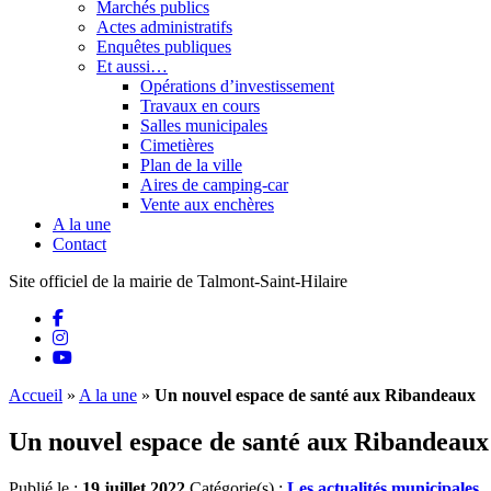
Marchés publics
Actes administratifs
Enquêtes publiques
Et aussi…
Opérations d’investissement
Travaux en cours
Salles municipales
Cimetières
Plan de la ville
Aires de camping-car
Vente aux enchères
A la une
Contact
Site officiel de la mairie de Talmont-Saint-Hilaire
Accueil
»
A la une
»
Un nouvel espace de santé aux Ribandeaux
Un nouvel espace de santé aux Ribandeaux
Publié le :
19 juillet 2022
Catégorie(s) :
Les actualités municipales