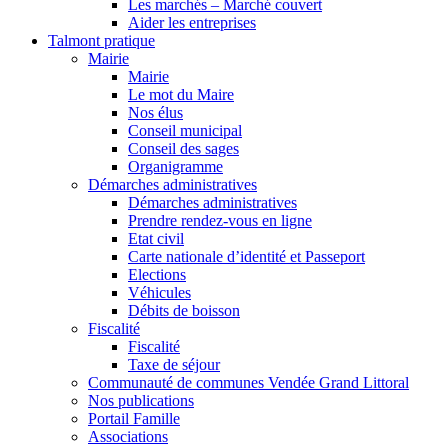
Les marchés – Marché couvert
Aider les entreprises
Talmont pratique
Mairie
Mairie
Le mot du Maire
Nos élus
Conseil municipal
Conseil des sages
Organigramme
Démarches administratives
Démarches administratives
Prendre rendez-vous en ligne
Etat civil
Carte nationale d’identité et Passeport
Elections
Véhicules
Débits de boisson
Fiscalité
Fiscalité
Taxe de séjour
Communauté de communes Vendée Grand Littoral
Nos publications
Portail Famille
Associations