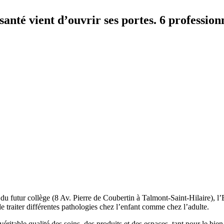
nté vient d’ouvrir ses portes. 6 professionne
et du futur collège (8 Av. Pierre de Coubertin à Talmont-Saint-Hilaire),
 traiter différentes pathologies chez l’enfant comme chez l’adulte.
ritable qualité des soins, des produits et des espaces, tant pour le bien