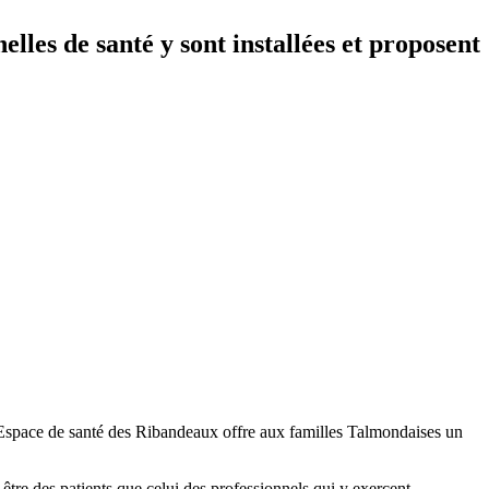
lles de santé y sont installées et proposent
 l’Espace de santé des Ribandeaux offre aux familles Talmondaises un
-être des patients que celui des professionnels qui y exercent.