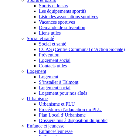
Sports et loisirs
Sports et loisirs
Les équipements sportifs
Liste des associations sportives
Vacances sportives
Demande de subvention
Liens utiles
Social et santé
Social et santé
CCAS (Centre Communal d’Action Sociale)
Prévention
Logement social
Contacts utiles
Logement
Logement
S’installer à Talmont
Logement social
Logement pour nos aînés
Urbanisme
Urbanisme et PLU
Procédures d’adaptation du PLU
Plan Local d’Urbanisme
Dossiers mis à disposition du public
Enfance et jeunesse
Enfance/Jeunesse