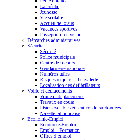
Petite enfance
La crèche
Jeunesse
Vie scolaire
Accueil de loisirs
Vacances sportives
Passeport du civisme
Démarches administratives
Sécurite
Sécurité
Police municipale
Centre de secours
Gendarmerie nationale
Numéros utiles
Risques majeurs – Télé-alerte
Localisation des défibrillateurs
Voirie et déplacements
Voirie et déplacements
Travaux en cours
Pistes cyclables et sentiers de randonnées
Navette talmondaise
Economie-Emploi
Economie-Emploi
Emploi – Formation
Offres d’emploi