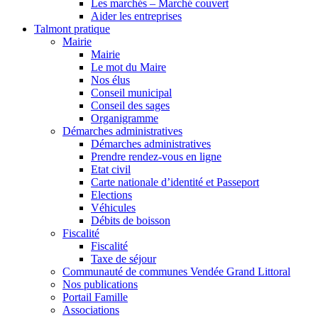
Les marchés – Marché couvert
Aider les entreprises
Talmont pratique
Mairie
Mairie
Le mot du Maire
Nos élus
Conseil municipal
Conseil des sages
Organigramme
Démarches administratives
Démarches administratives
Prendre rendez-vous en ligne
Etat civil
Carte nationale d’identité et Passeport
Elections
Véhicules
Débits de boisson
Fiscalité
Fiscalité
Taxe de séjour
Communauté de communes Vendée Grand Littoral
Nos publications
Portail Famille
Associations