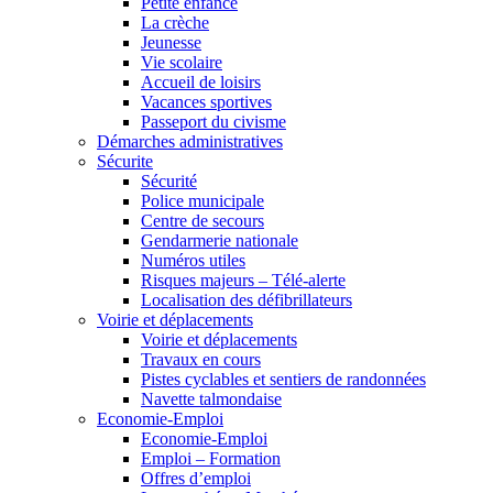
Petite enfance
La crèche
Jeunesse
Vie scolaire
Accueil de loisirs
Vacances sportives
Passeport du civisme
Démarches administratives
Sécurite
Sécurité
Police municipale
Centre de secours
Gendarmerie nationale
Numéros utiles
Risques majeurs – Télé-alerte
Localisation des défibrillateurs
Voirie et déplacements
Voirie et déplacements
Travaux en cours
Pistes cyclables et sentiers de randonnées
Navette talmondaise
Economie-Emploi
Economie-Emploi
Emploi – Formation
Offres d’emploi