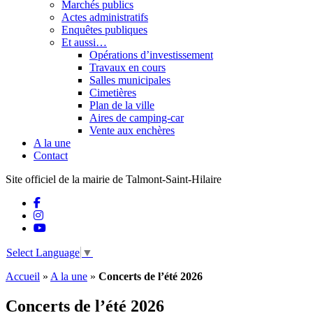
Marchés publics
Actes administratifs
Enquêtes publiques
Et aussi…
Opérations d’investissement
Travaux en cours
Salles municipales
Cimetières
Plan de la ville
Aires de camping-car
Vente aux enchères
A la une
Contact
Site officiel de la mairie de Talmont-Saint-Hilaire
Select Language
▼
Accueil
»
A la une
»
Concerts de l’été 2026
Concerts de l’été 2026