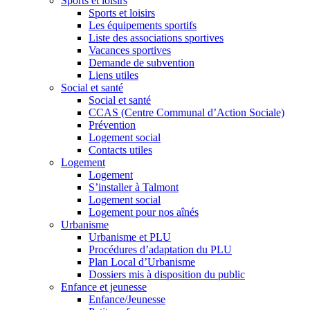
Sports et loisirs
Sports et loisirs
Les équipements sportifs
Liste des associations sportives
Vacances sportives
Demande de subvention
Liens utiles
Social et santé
Social et santé
CCAS (Centre Communal d’Action Sociale)
Prévention
Logement social
Contacts utiles
Logement
Logement
S’installer à Talmont
Logement social
Logement pour nos aînés
Urbanisme
Urbanisme et PLU
Procédures d’adaptation du PLU
Plan Local d’Urbanisme
Dossiers mis à disposition du public
Enfance et jeunesse
Enfance/Jeunesse