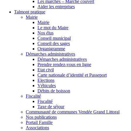
Les marchés – Marché couvert
Aider les entreprises
Talmont pratique
Mairie
Mairie
Le mot du Maire
Nos élus
Conseil municipal
Conseil des sages
Organigramme
Démarches administratives
Démarches administratives
Prendre rendez-vous en ligne
Etat civil
Carte nationale d’identité et Passeport
Elections
Véhicules
Débits de boisson
Fiscalité
Fiscalité
Taxe de séjour
Communauté de communes Vendée Grand Littoral
Nos publications
Portail Famille
Associations