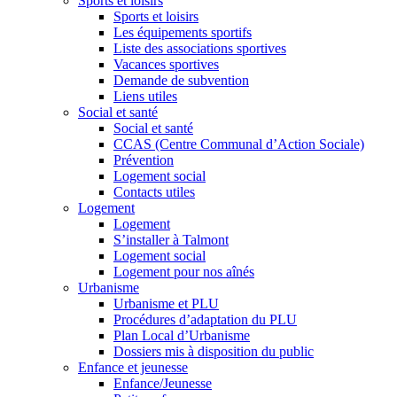
Sports et loisirs
Sports et loisirs
Les équipements sportifs
Liste des associations sportives
Vacances sportives
Demande de subvention
Liens utiles
Social et santé
Social et santé
CCAS (Centre Communal d’Action Sociale)
Prévention
Logement social
Contacts utiles
Logement
Logement
S’installer à Talmont
Logement social
Logement pour nos aînés
Urbanisme
Urbanisme et PLU
Procédures d’adaptation du PLU
Plan Local d’Urbanisme
Dossiers mis à disposition du public
Enfance et jeunesse
Enfance/Jeunesse