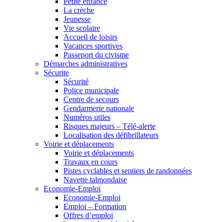
Petite enfance
La crèche
Jeunesse
Vie scolaire
Accueil de loisirs
Vacances sportives
Passeport du civisme
Démarches administratives
Sécurite
Sécurité
Police municipale
Centre de secours
Gendarmerie nationale
Numéros utiles
Risques majeurs – Télé-alerte
Localisation des défibrillateurs
Voirie et déplacements
Voirie et déplacements
Travaux en cours
Pistes cyclables et sentiers de randonnées
Navette talmondaise
Economie-Emploi
Economie-Emploi
Emploi – Formation
Offres d’emploi