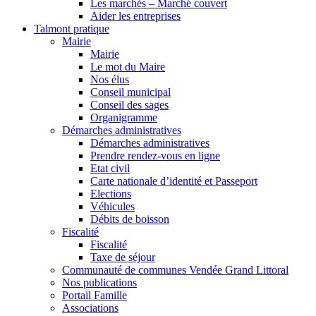
Les marchés – Marché couvert
Aider les entreprises
Talmont pratique
Mairie
Mairie
Le mot du Maire
Nos élus
Conseil municipal
Conseil des sages
Organigramme
Démarches administratives
Démarches administratives
Prendre rendez-vous en ligne
Etat civil
Carte nationale d’identité et Passeport
Elections
Véhicules
Débits de boisson
Fiscalité
Fiscalité
Taxe de séjour
Communauté de communes Vendée Grand Littoral
Nos publications
Portail Famille
Associations