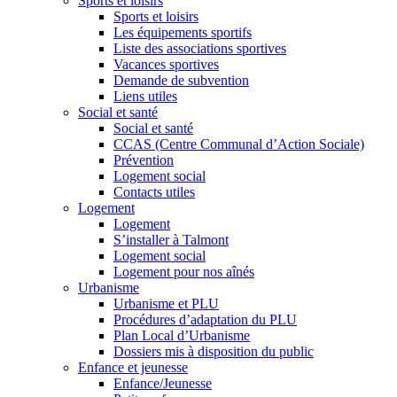
Sports et loisirs
Sports et loisirs
Les équipements sportifs
Liste des associations sportives
Vacances sportives
Demande de subvention
Liens utiles
Social et santé
Social et santé
CCAS (Centre Communal d’Action Sociale)
Prévention
Logement social
Contacts utiles
Logement
Logement
S’installer à Talmont
Logement social
Logement pour nos aînés
Urbanisme
Urbanisme et PLU
Procédures d’adaptation du PLU
Plan Local d’Urbanisme
Dossiers mis à disposition du public
Enfance et jeunesse
Enfance/Jeunesse