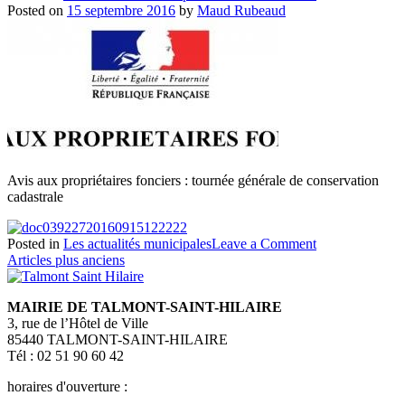
Coupure
Posted on
15 septembre 2016
by
Maud Rubeaud
d’électricité
Avis aux propriétaires fonciers : tournée générale de conservation
cadastrale
on
Posted in
Les actualités municipales
Leave a Comment
Navigation
Avis
Articles plus anciens
aux
des
propriétaires
MAIRIE DE TALMONT-SAINT-HILAIRE
articles
fonciers
3, rue de l’Hôtel de Ville
85440 TALMONT-SAINT-HILAIRE
Tél : 02 51 90 60 42
horaires d'ouverture :