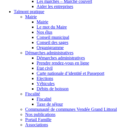
Les marchés – Marché couvert
Aider les entreprises
Talmont pratique
Mairie
Mairie
Le mot du Maire
Nos élus
Conseil municipal
Conseil des sages
Organigramme
Démarches administratives
Démarches administratives
Prendre rendez-vous en ligne
Etat civil
Carte nationale d’identité et Passeport
Elections
Véhicules
Débits de boisson
Fiscalité
Fiscalité
Taxe de séjour
Communauté de communes Vendée Grand Littoral
Nos publications
Portail Famille
Associations