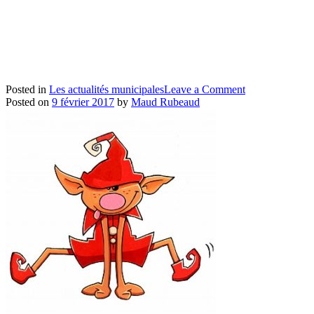
on
Posted in
Les actualités municipales
Leave a Comment
Les
Posted on
9 février 2017
by
Maud Rubeaud
rythmes
scolaires
au
groupe
scolaire
du
Payré