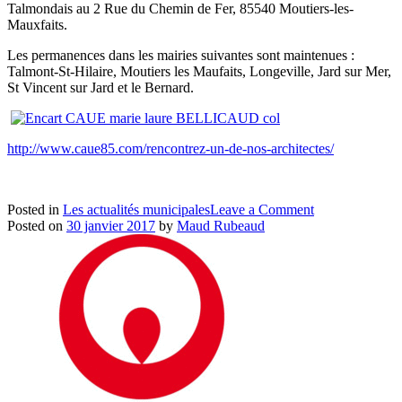
Talmondais au 2 Rue du Chemin de Fer, 85540 Moutiers-les-
Mauxfaits.
Les permanences dans les mairies suivantes sont maintenues :
Talmont-St-Hilaire, Moutiers les Maufaits, Longeville, Jard sur
Mer
,
St Vincent sur Jard et le Bernard.
http://www.caue85.com/rencontrez-un-de-nos-architectes/
on
Posted in
Les actualités municipales
Leave a Comment
permanences
Posted on
30 janvier 2017
by
Maud Rubeaud
architecte
conseil