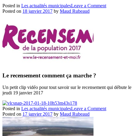
on
Posted in
Les actualités municipales
Leave a Comment
Plan
Posted on
18 janvier 2017
by
Maud Rubeaud
Grand
froid
Le recensement comment ça marche ?
Un petit clip vidéo pour tout savoir sur le recensement qui débute le
jeudi 19 janvier 2017
on
Posted in
Les actualités municipales
Leave a Comment
Le
Posted on
17 janvier 2017
by
Maud Rubeaud
recensement
de
la
population