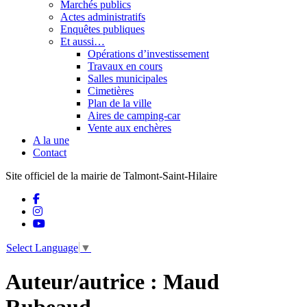
Marchés publics
Actes administratifs
Enquêtes publiques
Et aussi…
Opérations d’investissement
Travaux en cours
Salles municipales
Cimetières
Plan de la ville
Aires de camping-car
Vente aux enchères
A la une
Contact
Site officiel de la mairie de Talmont-Saint-Hilaire
Select Language
▼
Auteur/autrice :
Maud
Rubeaud