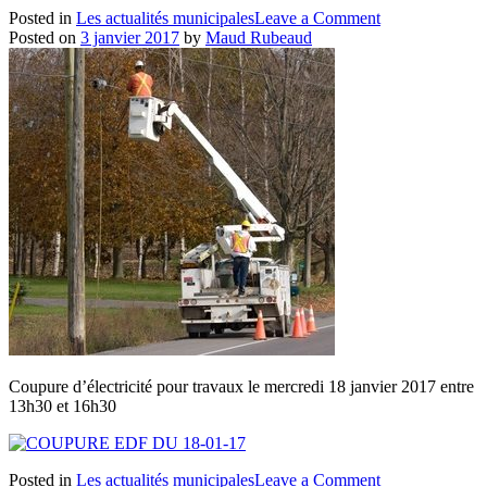
on
Posted in
Les actualités municipales
Leave a Comment
Talmont
Posted on
3 janvier 2017
by
Maud Rubeaud
:
territoire
d’exception…
Coupure d’électricité pour travaux le mercredi 18 janvier 2017 entre
13h30 et 16h30
on
Posted in
Les actualités municipales
Leave a Comment