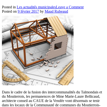
on
Posted in
Les actualités municipales
Leave a Comment
Accueil
Posted on
9 février 2017
by
Maud Rubeaud
de
Loisirs
:
Programme
des
mercredis
de
février
à
avril
Dans le cadre de la fusion des intercommunalités du Talmondais et
du Moutierrois, les permanences de Mme Marie-Laure Bellicaud,
architecte conseil au CAUE de la Vendée vont désormais se tenir
dans les locaux de la Communauté de communes du Moutierrois-