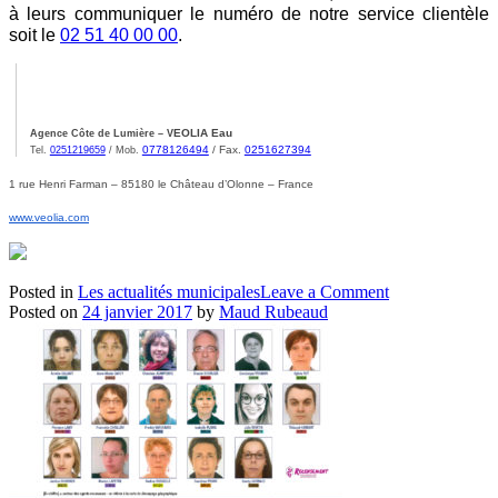
à leurs communiquer le numéro de notre service clientèle
soit le
02 51 40 00 00
.
EOLIA Eau
Agence Côte de Lumière – V
0778126494
/ Fax.
0251627394
Tel.
0251219659
/ Mob.
1 rue Henri Farman – 85180 le Château d’Olonne – France
www.veolia.com
on
Posted in
Les actualités municipales
Leave a Comment
Travaux
Posted on
24 janvier 2017
by
Maud Rubeaud
sur
réseau
eau
potable