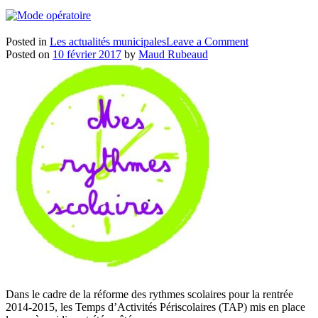
on
Posted in
Les actualités municipales
Leave a Comment
Les
Posted on
10 février 2017
by
Maud Rubeaud
rythmes
scolaires
à
l’école
Emilien
Charrier
Dans le cadre de la réforme des rythmes scolaires pour la rentrée
2014-2015, les Temps d’Activités Périscolaires (TAP) mis en place