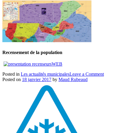
Recensement de la population
on
Posted in
Les actualités municipales
Leave a Comment
Recensement
Posted on
18 janvier 2017
by
Maud Rubeaud
de
la
population