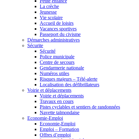
Petite enfance
La crèche
Jeunesse
Vie scolaire
Accueil de loisirs
Vacances sportives
Passeport du civisme
Démarches administratives
Sécurite
Sécurité
Police municipale
Centre de secours
Gendarmerie nationale
Numéros utiles
Risques majeurs – Télé-alerte
Localisation des défibrillateurs
Voirie et déplacements
Voirie et déplacements
Travaux en cours
Pistes cyclables et sentiers de randonnées
Navette talmondaise
Economie-Emploi
Economie-Emploi
Emploi – Formation
Offres d’emploi