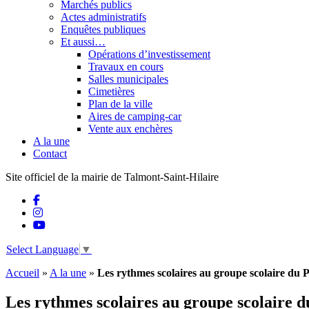
Marchés publics
Actes administratifs
Enquêtes publiques
Et aussi…
Opérations d’investissement
Travaux en cours
Salles municipales
Cimetières
Plan de la ville
Aires de camping-car
Vente aux enchères
A la une
Contact
Site officiel de la mairie de Talmont-Saint-Hilaire
Select Language
▼
Accueil
»
A la une
»
Les rythmes scolaires au groupe scolaire du 
Les rythmes scolaires au groupe scolaire 