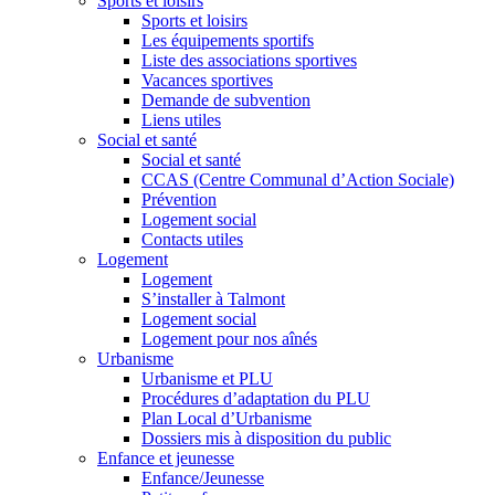
Sports et loisirs
Sports et loisirs
Les équipements sportifs
Liste des associations sportives
Vacances sportives
Demande de subvention
Liens utiles
Social et santé
Social et santé
CCAS (Centre Communal d’Action Sociale)
Prévention
Logement social
Contacts utiles
Logement
Logement
S’installer à Talmont
Logement social
Logement pour nos aînés
Urbanisme
Urbanisme et PLU
Procédures d’adaptation du PLU
Plan Local d’Urbanisme
Dossiers mis à disposition du public
Enfance et jeunesse
Enfance/Jeunesse