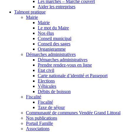
Les marchés – Marché couvert
Aider les entreprises
Talmont pratique
Mairie
Mairie
Le mot du Maire
Nos élus
Conseil municipal
Conseil des sages
Organigramme
Démarches administratives
Démarches administratives
Prendre rendez-vous en ligne
Etat civil
Carte nationale d’identité et Passeport
Elections
Véhicules
Débits de boisson
Fiscalité
Fiscalité
Taxe de séjour
Communauté de communes Vendée Grand Littoral
Nos publications
Portail Famille
Associations