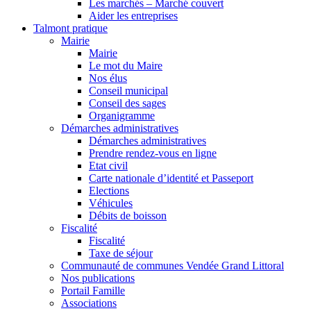
Les marchés – Marché couvert
Aider les entreprises
Talmont pratique
Mairie
Mairie
Le mot du Maire
Nos élus
Conseil municipal
Conseil des sages
Organigramme
Démarches administratives
Démarches administratives
Prendre rendez-vous en ligne
Etat civil
Carte nationale d’identité et Passeport
Elections
Véhicules
Débits de boisson
Fiscalité
Fiscalité
Taxe de séjour
Communauté de communes Vendée Grand Littoral
Nos publications
Portail Famille
Associations