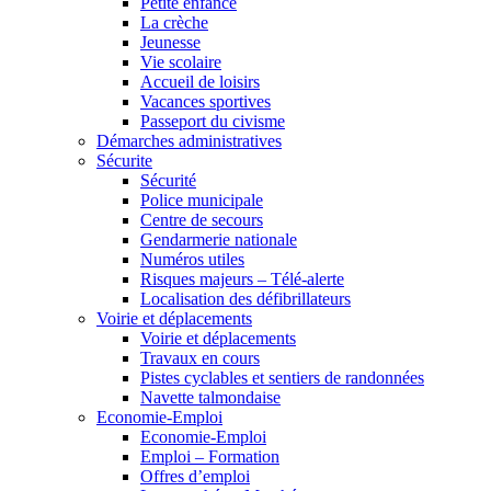
Petite enfance
La crèche
Jeunesse
Vie scolaire
Accueil de loisirs
Vacances sportives
Passeport du civisme
Démarches administratives
Sécurite
Sécurité
Police municipale
Centre de secours
Gendarmerie nationale
Numéros utiles
Risques majeurs – Télé-alerte
Localisation des défibrillateurs
Voirie et déplacements
Voirie et déplacements
Travaux en cours
Pistes cyclables et sentiers de randonnées
Navette talmondaise
Economie-Emploi
Economie-Emploi
Emploi – Formation
Offres d’emploi