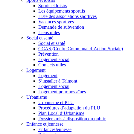
Sports et loisirs
Sports et loisirs
Les équipements sportifs
Liste des associations sportives
Vacances sportives
Demande de subvention
Liens utiles
Social et santé
Social et santé
CCAS (Centre Communal d’Action Sociale)
Prévention
Logement social
Contacts utiles
Logement
Logement
S’installer à Talmont
Logement social
Logement pour nos aînés
Urbanisme
Urbanisme et PLU
Procédures d’adaptation du PLU
Plan Local d’Urbanisme
Dossiers mis à disposition du public
Enfance et jeunesse
Enfance/Jeunesse