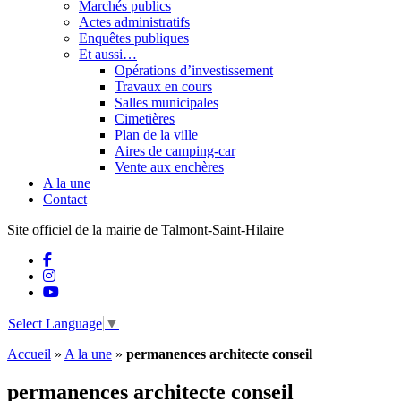
Marchés publics
Actes administratifs
Enquêtes publiques
Et aussi…
Opérations d’investissement
Travaux en cours
Salles municipales
Cimetières
Plan de la ville
Aires de camping-car
Vente aux enchères
A la une
Contact
Site officiel de la mairie de Talmont-Saint-Hilaire
Select Language
▼
Accueil
»
A la une
»
permanences architecte conseil
permanences architecte conseil