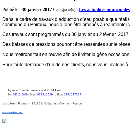
Publié le :
30 janvier 2017
Catégorie(s) :
Les actualités municipales
Dans le cadre de travaux d’adduction d’eau potable que réalise
commune du Poiroux, nous allons être amenés à réalimenter vo
Ces travaux sont programmés du
30 janvier au
2 février 2017
Des baisses de pressions pourront être ressenties sur le rés
Nous mettrons tout en œuvre afin de limiter la gêne occasio
Pour toute demande d’un de nos clients, nous vous invitons à 
EOLIA Eau
Agence Côte de Lumière – V
0778126494
/ Fax.
0251627394
Tel.
0251219659
/ Mob.
1 rue Henri Farman – 85180 le Château d’Olonne – France
www.veolia.com