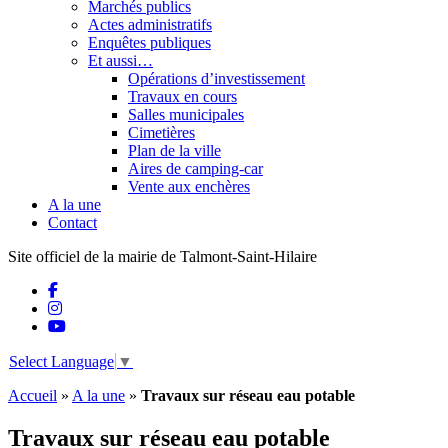
Marchés publics
Actes administratifs
Enquêtes publiques
Et aussi…
Opérations d’investissement
Travaux en cours
Salles municipales
Cimetières
Plan de la ville
Aires de camping-car
Vente aux enchères
A la une
Contact
Site officiel de la mairie de Talmont-Saint-Hilaire
Select Language
▼
Accueil
»
A la une
»
Travaux sur réseau eau potable
Travaux sur réseau eau potable