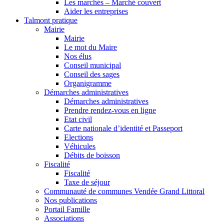
Les marchés – Marché couvert
Aider les entreprises
Talmont pratique
Mairie
Mairie
Le mot du Maire
Nos élus
Conseil municipal
Conseil des sages
Organigramme
Démarches administratives
Démarches administratives
Prendre rendez-vous en ligne
Etat civil
Carte nationale d’identité et Passeport
Elections
Véhicules
Débits de boisson
Fiscalité
Fiscalité
Taxe de séjour
Communauté de communes Vendée Grand Littoral
Nos publications
Portail Famille
Associations