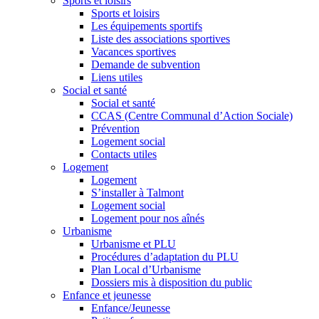
Sports et loisirs
Sports et loisirs
Les équipements sportifs
Liste des associations sportives
Vacances sportives
Demande de subvention
Liens utiles
Social et santé
Social et santé
CCAS (Centre Communal d’Action Sociale)
Prévention
Logement social
Contacts utiles
Logement
Logement
S’installer à Talmont
Logement social
Logement pour nos aînés
Urbanisme
Urbanisme et PLU
Procédures d’adaptation du PLU
Plan Local d’Urbanisme
Dossiers mis à disposition du public
Enfance et jeunesse
Enfance/Jeunesse