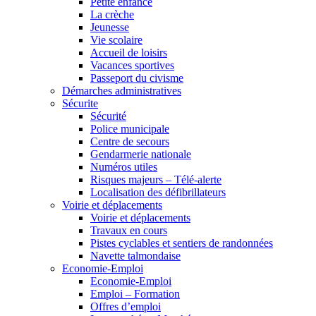
Petite enfance
La crèche
Jeunesse
Vie scolaire
Accueil de loisirs
Vacances sportives
Passeport du civisme
Démarches administratives
Sécurite
Sécurité
Police municipale
Centre de secours
Gendarmerie nationale
Numéros utiles
Risques majeurs – Télé-alerte
Localisation des défibrillateurs
Voirie et déplacements
Voirie et déplacements
Travaux en cours
Pistes cyclables et sentiers de randonnées
Navette talmondaise
Economie-Emploi
Economie-Emploi
Emploi – Formation
Offres d’emploi