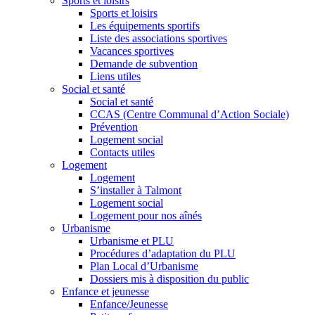
Sports et loisirs
Sports et loisirs
Les équipements sportifs
Liste des associations sportives
Vacances sportives
Demande de subvention
Liens utiles
Social et santé
Social et santé
CCAS (Centre Communal d’Action Sociale)
Prévention
Logement social
Contacts utiles
Logement
Logement
S’installer à Talmont
Logement social
Logement pour nos aînés
Urbanisme
Urbanisme et PLU
Procédures d’adaptation du PLU
Plan Local d’Urbanisme
Dossiers mis à disposition du public
Enfance et jeunesse
Enfance/Jeunesse