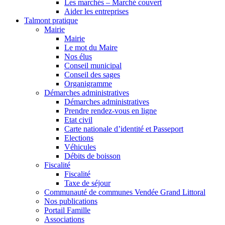
Les marchés – Marché couvert
Aider les entreprises
Talmont pratique
Mairie
Mairie
Le mot du Maire
Nos élus
Conseil municipal
Conseil des sages
Organigramme
Démarches administratives
Démarches administratives
Prendre rendez-vous en ligne
Etat civil
Carte nationale d’identité et Passeport
Elections
Véhicules
Débits de boisson
Fiscalité
Fiscalité
Taxe de séjour
Communauté de communes Vendée Grand Littoral
Nos publications
Portail Famille
Associations