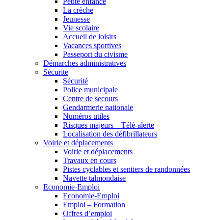
Petite enfance
La crèche
Jeunesse
Vie scolaire
Accueil de loisirs
Vacances sportives
Passeport du civisme
Démarches administratives
Sécurite
Sécurité
Police municipale
Centre de secours
Gendarmerie nationale
Numéros utiles
Risques majeurs – Télé-alerte
Localisation des défibrillateurs
Voirie et déplacements
Voirie et déplacements
Travaux en cours
Pistes cyclables et sentiers de randonnées
Navette talmondaise
Economie-Emploi
Economie-Emploi
Emploi – Formation
Offres d’emploi