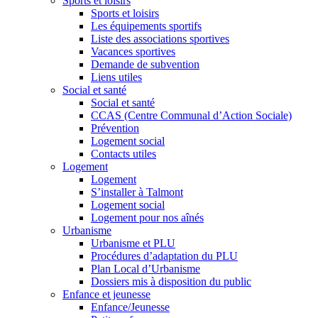
Sports et loisirs
Sports et loisirs
Les équipements sportifs
Liste des associations sportives
Vacances sportives
Demande de subvention
Liens utiles
Social et santé
Social et santé
CCAS (Centre Communal d’Action Sociale)
Prévention
Logement social
Contacts utiles
Logement
Logement
S’installer à Talmont
Logement social
Logement pour nos aînés
Urbanisme
Urbanisme et PLU
Procédures d’adaptation du PLU
Plan Local d’Urbanisme
Dossiers mis à disposition du public
Enfance et jeunesse
Enfance/Jeunesse