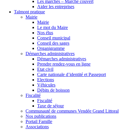
Les marchés – Marché couvert
Aider les entreprises
Talmont pratique
Mairie
Mairie
Le mot du Maire
Nos élus
Conseil municipal
Conseil des sages
Organigramme
Démarches administratives
Démarches administratives
Prendre rendez-vous en ligne
Etat civil
Carte nationale d’identité et Passeport
Elections
Véhicules
Débits de boisson
Fiscalité
Fiscalité
Taxe de séjour
Communauté de communes Vendée Grand Littoral
Nos publications
Portail Famille
Associations