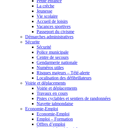
Petite enfance
La crèche
Jeunesse
Vie scolaire
Accueil de loisirs
Vacances sportives
Passeport du civisme
Démarches administratives
Sécurite
Sécurité
Police municipale
Centre de secours
Gendarmerie nationale
Numéros utiles
Risques majeurs – Télé-alerte
Localisation des défibrillateurs
Voirie et déplacements
Voirie et déplacements
Travaux en cours
Pistes cyclables et sentiers de randonnées
Navette talmondaise
Economie-Emploi
Economie-Emploi
Emploi – Formation
Offres d’emploi