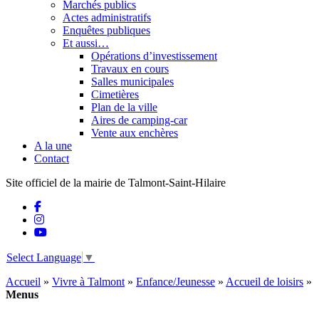
Marchés publics
Actes administratifs
Enquêtes publiques
Et aussi…
Opérations d’investissement
Travaux en cours
Salles municipales
Cimetières
Plan de la ville
Aires de camping-car
Vente aux enchères
A la une
Contact
Site officiel de la mairie de Talmont-Saint-Hilaire
Select Language
▼
Accueil
»
Vivre à Talmont
»
Enfance/Jeunesse
»
Accueil de loisirs
»
Menus