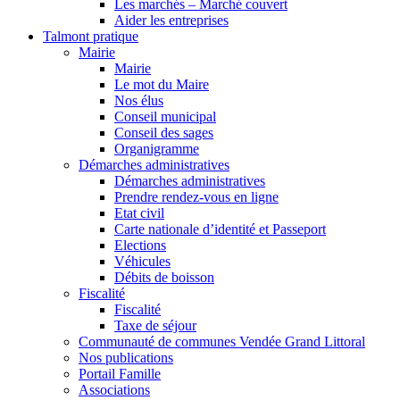
Les marchés – Marché couvert
Aider les entreprises
Talmont pratique
Mairie
Mairie
Le mot du Maire
Nos élus
Conseil municipal
Conseil des sages
Organigramme
Démarches administratives
Démarches administratives
Prendre rendez-vous en ligne
Etat civil
Carte nationale d’identité et Passeport
Elections
Véhicules
Débits de boisson
Fiscalité
Fiscalité
Taxe de séjour
Communauté de communes Vendée Grand Littoral
Nos publications
Portail Famille
Associations