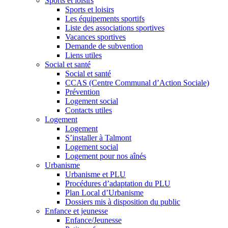
Sports et loisirs
Sports et loisirs
Les équipements sportifs
Liste des associations sportives
Vacances sportives
Demande de subvention
Liens utiles
Social et santé
Social et santé
CCAS (Centre Communal d’Action Sociale)
Prévention
Logement social
Contacts utiles
Logement
Logement
S’installer à Talmont
Logement social
Logement pour nos aînés
Urbanisme
Urbanisme et PLU
Procédures d’adaptation du PLU
Plan Local d’Urbanisme
Dossiers mis à disposition du public
Enfance et jeunesse
Enfance/Jeunesse