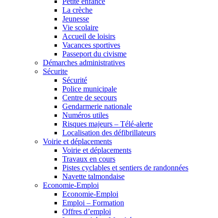
Petite enfance
La crèche
Jeunesse
Vie scolaire
Accueil de loisirs
Vacances sportives
Passeport du civisme
Démarches administratives
Sécurite
Sécurité
Police municipale
Centre de secours
Gendarmerie nationale
Numéros utiles
Risques majeurs – Télé-alerte
Localisation des défibrillateurs
Voirie et déplacements
Voirie et déplacements
Travaux en cours
Pistes cyclables et sentiers de randonnées
Navette talmondaise
Economie-Emploi
Economie-Emploi
Emploi – Formation
Offres d’emploi