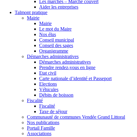
Les marchés – Marché couvert
Aider les entreprises
Talmont pratique
Mairie
Mairie
Le mot du Maire
Nos élus
Conseil municipal
Conseil des sages
Organigramme
Démarches administratives
Démarches administratives
Prendre rendez-vous en ligne
Etat civil
Carte nationale d’identité et Passeport
Elections
Véhicules
Débits de boisson
Fiscalité
Fiscalité
Taxe de séjour
Communauté de communes Vendée Grand Littoral
Nos publications
Portail Famille
Associations