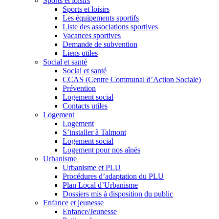
Sports et loisirs
Sports et loisirs
Les équipements sportifs
Liste des associations sportives
Vacances sportives
Demande de subvention
Liens utiles
Social et santé
Social et santé
CCAS (Centre Communal d’Action Sociale)
Prévention
Logement social
Contacts utiles
Logement
Logement
S’installer à Talmont
Logement social
Logement pour nos aînés
Urbanisme
Urbanisme et PLU
Procédures d’adaptation du PLU
Plan Local d’Urbanisme
Dossiers mis à disposition du public
Enfance et jeunesse
Enfance/Jeunesse