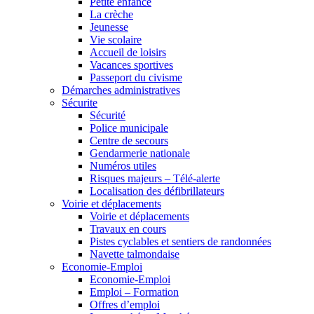
Petite enfance
La crèche
Jeunesse
Vie scolaire
Accueil de loisirs
Vacances sportives
Passeport du civisme
Démarches administratives
Sécurite
Sécurité
Police municipale
Centre de secours
Gendarmerie nationale
Numéros utiles
Risques majeurs – Télé-alerte
Localisation des défibrillateurs
Voirie et déplacements
Voirie et déplacements
Travaux en cours
Pistes cyclables et sentiers de randonnées
Navette talmondaise
Economie-Emploi
Economie-Emploi
Emploi – Formation
Offres d’emploi