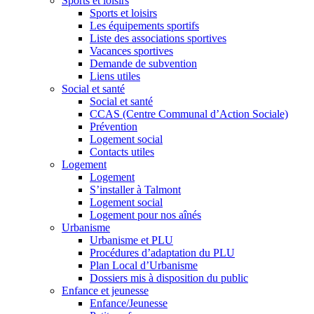
Sports et loisirs
Sports et loisirs
Les équipements sportifs
Liste des associations sportives
Vacances sportives
Demande de subvention
Liens utiles
Social et santé
Social et santé
CCAS (Centre Communal d’Action Sociale)
Prévention
Logement social
Contacts utiles
Logement
Logement
S’installer à Talmont
Logement social
Logement pour nos aînés
Urbanisme
Urbanisme et PLU
Procédures d’adaptation du PLU
Plan Local d’Urbanisme
Dossiers mis à disposition du public
Enfance et jeunesse
Enfance/Jeunesse