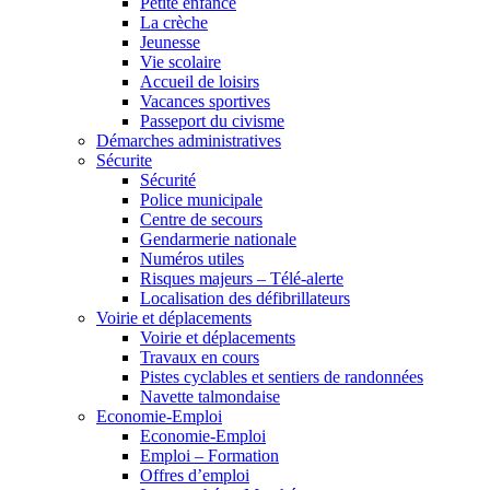
Petite enfance
La crèche
Jeunesse
Vie scolaire
Accueil de loisirs
Vacances sportives
Passeport du civisme
Démarches administratives
Sécurite
Sécurité
Police municipale
Centre de secours
Gendarmerie nationale
Numéros utiles
Risques majeurs – Télé-alerte
Localisation des défibrillateurs
Voirie et déplacements
Voirie et déplacements
Travaux en cours
Pistes cyclables et sentiers de randonnées
Navette talmondaise
Economie-Emploi
Economie-Emploi
Emploi – Formation
Offres d’emploi