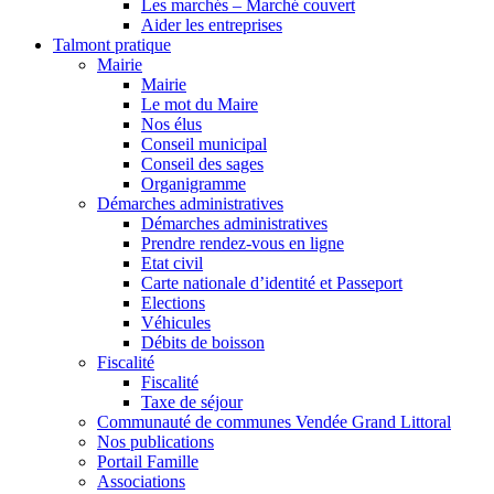
Les marchés – Marché couvert
Aider les entreprises
Talmont pratique
Mairie
Mairie
Le mot du Maire
Nos élus
Conseil municipal
Conseil des sages
Organigramme
Démarches administratives
Démarches administratives
Prendre rendez-vous en ligne
Etat civil
Carte nationale d’identité et Passeport
Elections
Véhicules
Débits de boisson
Fiscalité
Fiscalité
Taxe de séjour
Communauté de communes Vendée Grand Littoral
Nos publications
Portail Famille
Associations