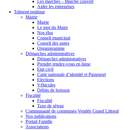
Les marchés – Marché couvert
Aider les entreprises
Talmont pratique
Mairie
Mairie
Le mot du Maire
Nos élus
Conseil municipal
Conseil des sages
Organigramme
Démarches administratives
Démarches administratives
Prendre rendez-vous en ligne
Etat civil
Carte nationale d’identité et Passeport
Elections
Véhicules
Débits de boisson
Fiscalité
Fiscalité
Taxe de séjour
Communauté de communes Vendée Grand Littoral
Nos publications
Portail Famille
Associations