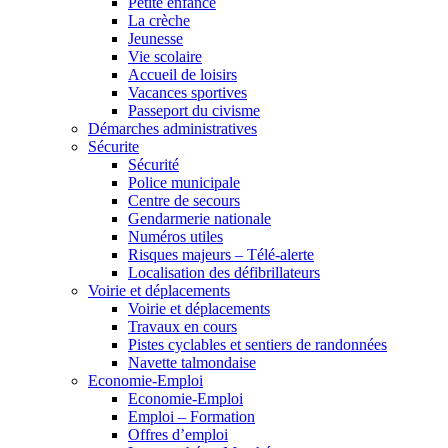
Petite enfance
La crèche
Jeunesse
Vie scolaire
Accueil de loisirs
Vacances sportives
Passeport du civisme
Démarches administratives
Sécurite
Sécurité
Police municipale
Centre de secours
Gendarmerie nationale
Numéros utiles
Risques majeurs – Télé-alerte
Localisation des défibrillateurs
Voirie et déplacements
Voirie et déplacements
Travaux en cours
Pistes cyclables et sentiers de randonnées
Navette talmondaise
Economie-Emploi
Economie-Emploi
Emploi – Formation
Offres d’emploi