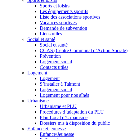
Sports et loisirs
Sports et loisirs
Les équipements sportifs
Liste des associations sportives
Vacances sportives
Demande de subvention
Liens utiles
Social et santé
Social et santé
CCAS (Centre Communal d’Action Sociale)
Prévention
Logement social
Contacts utiles
Logement
Logement
S’installer à Talmont
Logement social
Logement pour nos aînés
Urbanisme
Urbanisme et PLU
Procédures d’adaptation du PLU
Plan Local d’Urbanisme
Dossiers mis à disposition du public
Enfance et jeunesse
Enfance/Jeunesse