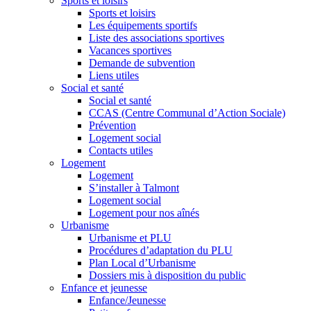
Sports et loisirs
Sports et loisirs
Les équipements sportifs
Liste des associations sportives
Vacances sportives
Demande de subvention
Liens utiles
Social et santé
Social et santé
CCAS (Centre Communal d’Action Sociale)
Prévention
Logement social
Contacts utiles
Logement
Logement
S’installer à Talmont
Logement social
Logement pour nos aînés
Urbanisme
Urbanisme et PLU
Procédures d’adaptation du PLU
Plan Local d’Urbanisme
Dossiers mis à disposition du public
Enfance et jeunesse
Enfance/Jeunesse