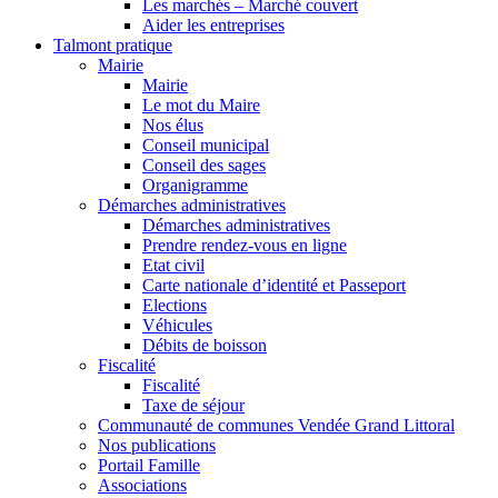
Les marchés – Marché couvert
Aider les entreprises
Talmont pratique
Mairie
Mairie
Le mot du Maire
Nos élus
Conseil municipal
Conseil des sages
Organigramme
Démarches administratives
Démarches administratives
Prendre rendez-vous en ligne
Etat civil
Carte nationale d’identité et Passeport
Elections
Véhicules
Débits de boisson
Fiscalité
Fiscalité
Taxe de séjour
Communauté de communes Vendée Grand Littoral
Nos publications
Portail Famille
Associations