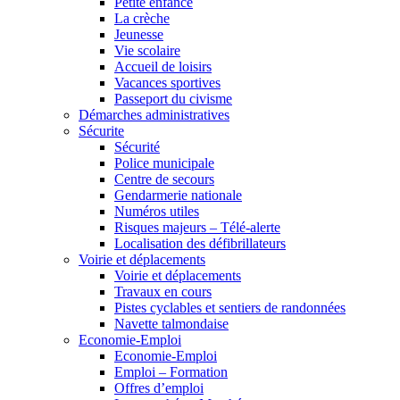
Petite enfance
La crèche
Jeunesse
Vie scolaire
Accueil de loisirs
Vacances sportives
Passeport du civisme
Démarches administratives
Sécurite
Sécurité
Police municipale
Centre de secours
Gendarmerie nationale
Numéros utiles
Risques majeurs – Télé-alerte
Localisation des défibrillateurs
Voirie et déplacements
Voirie et déplacements
Travaux en cours
Pistes cyclables et sentiers de randonnées
Navette talmondaise
Economie-Emploi
Economie-Emploi
Emploi – Formation
Offres d’emploi