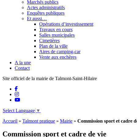
Marchés publics
Actes administratifs
Enquêtes publiques
Et aussi…
Opérations d’investissement
Travaux en cours
Salles municipales
Cimetières
Plan de la ville
Aires de camping-car
Vente aux enchères
A la une
Contact
Site officiel de la mairie de Talmont-Saint-Hilaire
Select Language
▼
Accueil
»
Talmont pratique
»
Mairie
»
Commission sport et cadre d
Commission sport et cadre de vie