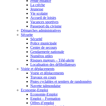
Petite enfance
La crèche
Jeunesse
Vie scolaire
Accueil de loisirs
Vacances sportives
Passeport du civisme
Démarches administratives
Sécurite
Sécurité
Police municipale
Centre de secours
Gendarmerie nationale
Numéros utiles
Risques majeurs – Télé-alerte
Localisation des défibrillateurs
Voirie et déplacements
Voirie et déplacements
Travaux en cours
Pistes cyclables et sentiers de randonnées
Navette talmondaise
Economie-Emploi
Economie-Emploi
Emploi – Formation
Offres d’emploi