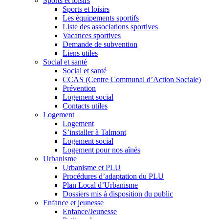
Sports et loisirs
Sports et loisirs
Les équipements sportifs
Liste des associations sportives
Vacances sportives
Demande de subvention
Liens utiles
Social et santé
Social et santé
CCAS (Centre Communal d’Action Sociale)
Prévention
Logement social
Contacts utiles
Logement
Logement
S’installer à Talmont
Logement social
Logement pour nos aînés
Urbanisme
Urbanisme et PLU
Procédures d’adaptation du PLU
Plan Local d’Urbanisme
Dossiers mis à disposition du public
Enfance et jeunesse
Enfance/Jeunesse