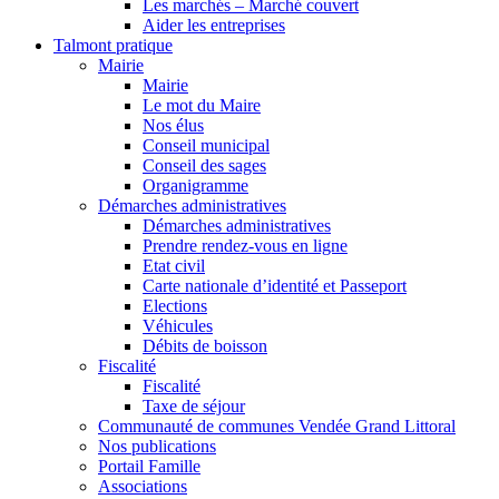
Les marchés – Marché couvert
Aider les entreprises
Talmont pratique
Mairie
Mairie
Le mot du Maire
Nos élus
Conseil municipal
Conseil des sages
Organigramme
Démarches administratives
Démarches administratives
Prendre rendez-vous en ligne
Etat civil
Carte nationale d’identité et Passeport
Elections
Véhicules
Débits de boisson
Fiscalité
Fiscalité
Taxe de séjour
Communauté de communes Vendée Grand Littoral
Nos publications
Portail Famille
Associations