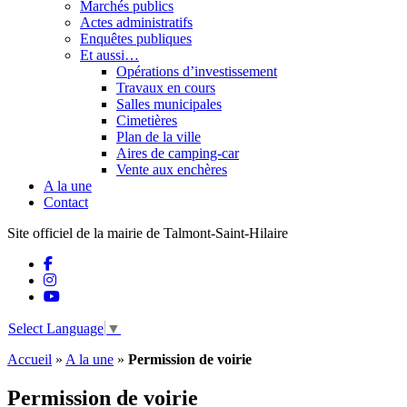
Marchés publics
Actes administratifs
Enquêtes publiques
Et aussi…
Opérations d’investissement
Travaux en cours
Salles municipales
Cimetières
Plan de la ville
Aires de camping-car
Vente aux enchères
A la une
Contact
Site officiel de la mairie de Talmont-Saint-Hilaire
Select Language
▼
Accueil
»
A la une
»
Permission de voirie
Permission de voirie