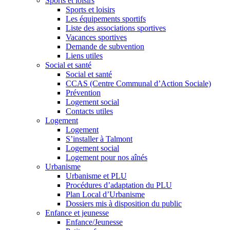
Sports et loisirs
Sports et loisirs
Les équipements sportifs
Liste des associations sportives
Vacances sportives
Demande de subvention
Liens utiles
Social et santé
Social et santé
CCAS (Centre Communal d’Action Sociale)
Prévention
Logement social
Contacts utiles
Logement
Logement
S’installer à Talmont
Logement social
Logement pour nos aînés
Urbanisme
Urbanisme et PLU
Procédures d’adaptation du PLU
Plan Local d’Urbanisme
Dossiers mis à disposition du public
Enfance et jeunesse
Enfance/Jeunesse