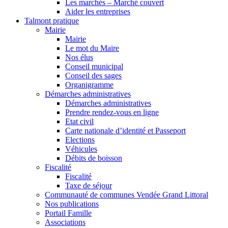
Les marchés – Marché couvert
Aider les entreprises
Talmont pratique
Mairie
Mairie
Le mot du Maire
Nos élus
Conseil municipal
Conseil des sages
Organigramme
Démarches administratives
Démarches administratives
Prendre rendez-vous en ligne
Etat civil
Carte nationale d’identité et Passeport
Elections
Véhicules
Débits de boisson
Fiscalité
Fiscalité
Taxe de séjour
Communauté de communes Vendée Grand Littoral
Nos publications
Portail Famille
Associations