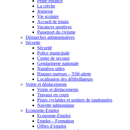
Petite enfance
La crèche
Jeunesse
Vie scolaire
Accueil de loisirs
Vacances sportives
Passeport du civisme
Démarches administratives
Sécurite
Sécurité
Police municipale
Centre de secours
Gendarmerie nationale
Numéros utiles
Risques majeurs – Télé-alerte
Localisation des défibrillateurs
Voirie et déplacements
Voirie et déplacements
Travaux en cours
Pistes cyclables et sentiers de randonnées
Navette talmondaise
Economie-Emploi
Economie-Emploi
Emploi – Formation
Offres d’emploi