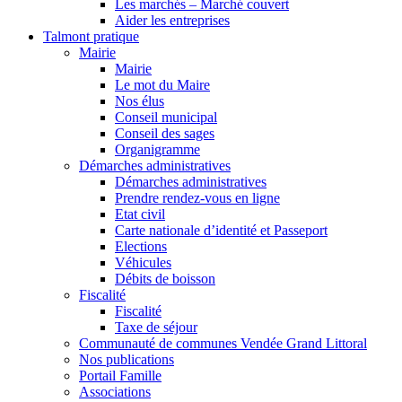
Les marchés – Marché couvert
Aider les entreprises
Talmont pratique
Mairie
Mairie
Le mot du Maire
Nos élus
Conseil municipal
Conseil des sages
Organigramme
Démarches administratives
Démarches administratives
Prendre rendez-vous en ligne
Etat civil
Carte nationale d’identité et Passeport
Elections
Véhicules
Débits de boisson
Fiscalité
Fiscalité
Taxe de séjour
Communauté de communes Vendée Grand Littoral
Nos publications
Portail Famille
Associations