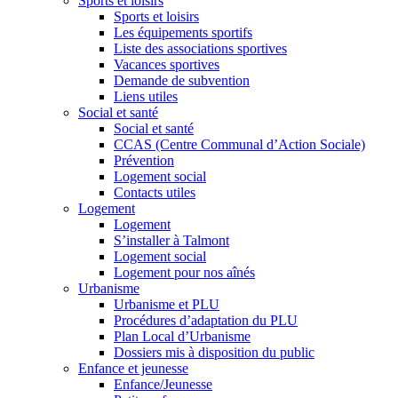
Sports et loisirs
Sports et loisirs
Les équipements sportifs
Liste des associations sportives
Vacances sportives
Demande de subvention
Liens utiles
Social et santé
Social et santé
CCAS (Centre Communal d’Action Sociale)
Prévention
Logement social
Contacts utiles
Logement
Logement
S’installer à Talmont
Logement social
Logement pour nos aînés
Urbanisme
Urbanisme et PLU
Procédures d’adaptation du PLU
Plan Local d’Urbanisme
Dossiers mis à disposition du public
Enfance et jeunesse
Enfance/Jeunesse