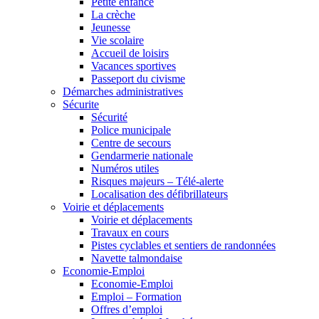
Petite enfance
La crèche
Jeunesse
Vie scolaire
Accueil de loisirs
Vacances sportives
Passeport du civisme
Démarches administratives
Sécurite
Sécurité
Police municipale
Centre de secours
Gendarmerie nationale
Numéros utiles
Risques majeurs – Télé-alerte
Localisation des défibrillateurs
Voirie et déplacements
Voirie et déplacements
Travaux en cours
Pistes cyclables et sentiers de randonnées
Navette talmondaise
Economie-Emploi
Economie-Emploi
Emploi – Formation
Offres d’emploi