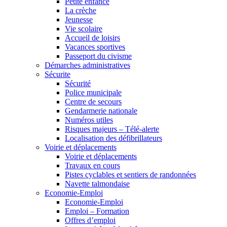
Petite enfance
La crèche
Jeunesse
Vie scolaire
Accueil de loisirs
Vacances sportives
Passeport du civisme
Démarches administratives
Sécurite
Sécurité
Police municipale
Centre de secours
Gendarmerie nationale
Numéros utiles
Risques majeurs – Télé-alerte
Localisation des défibrillateurs
Voirie et déplacements
Voirie et déplacements
Travaux en cours
Pistes cyclables et sentiers de randonnées
Navette talmondaise
Economie-Emploi
Economie-Emploi
Emploi – Formation
Offres d’emploi