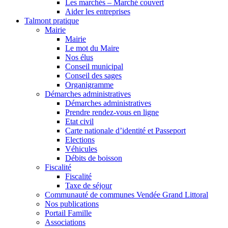
Les marchés – Marché couvert
Aider les entreprises
Talmont pratique
Mairie
Mairie
Le mot du Maire
Nos élus
Conseil municipal
Conseil des sages
Organigramme
Démarches administratives
Démarches administratives
Prendre rendez-vous en ligne
Etat civil
Carte nationale d’identité et Passeport
Elections
Véhicules
Débits de boisson
Fiscalité
Fiscalité
Taxe de séjour
Communauté de communes Vendée Grand Littoral
Nos publications
Portail Famille
Associations