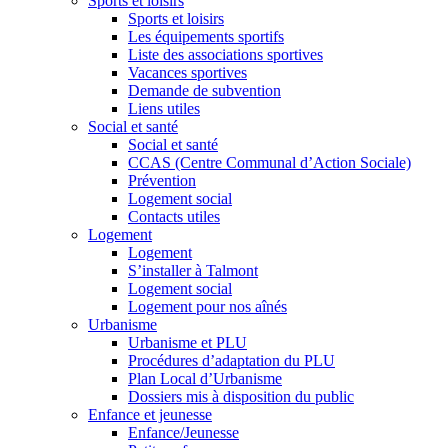
Sports et loisirs
Sports et loisirs
Les équipements sportifs
Liste des associations sportives
Vacances sportives
Demande de subvention
Liens utiles
Social et santé
Social et santé
CCAS (Centre Communal d’Action Sociale)
Prévention
Logement social
Contacts utiles
Logement
Logement
S’installer à Talmont
Logement social
Logement pour nos aînés
Urbanisme
Urbanisme et PLU
Procédures d’adaptation du PLU
Plan Local d’Urbanisme
Dossiers mis à disposition du public
Enfance et jeunesse
Enfance/Jeunesse