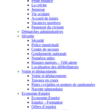
Petite enfance
La crèche
Jeunesse
Vie scolaire
Accueil de loisirs
Vacances sportives
Passeport du civisme
Démarches administratives
Sécurite
Sécurité
Police municipale
Centre de secours
Gendarmerie nationale
Numéros utiles
Risques majeurs – Télé-alerte
Localisation des défibrillateurs
Voirie et déplacements
Voirie et déplacements
Travaux en cours
Pistes cyclables et sentiers de randonnées
Navette talmondaise
Economie-Emploi
Economie-Emploi
Emploi – Formation
Offres d’emploi