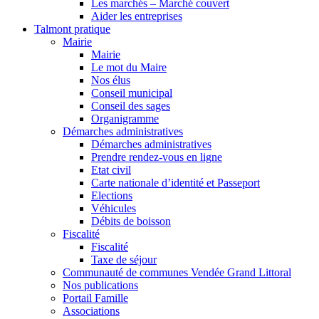
Les marchés – Marché couvert
Aider les entreprises
Talmont pratique
Mairie
Mairie
Le mot du Maire
Nos élus
Conseil municipal
Conseil des sages
Organigramme
Démarches administratives
Démarches administratives
Prendre rendez-vous en ligne
Etat civil
Carte nationale d’identité et Passeport
Elections
Véhicules
Débits de boisson
Fiscalité
Fiscalité
Taxe de séjour
Communauté de communes Vendée Grand Littoral
Nos publications
Portail Famille
Associations