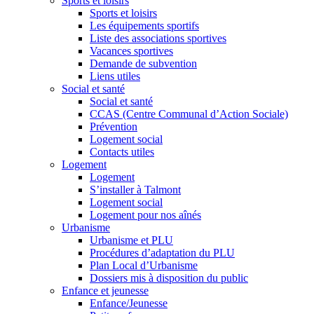
Sports et loisirs
Sports et loisirs
Les équipements sportifs
Liste des associations sportives
Vacances sportives
Demande de subvention
Liens utiles
Social et santé
Social et santé
CCAS (Centre Communal d’Action Sociale)
Prévention
Logement social
Contacts utiles
Logement
Logement
S’installer à Talmont
Logement social
Logement pour nos aînés
Urbanisme
Urbanisme et PLU
Procédures d’adaptation du PLU
Plan Local d’Urbanisme
Dossiers mis à disposition du public
Enfance et jeunesse
Enfance/Jeunesse