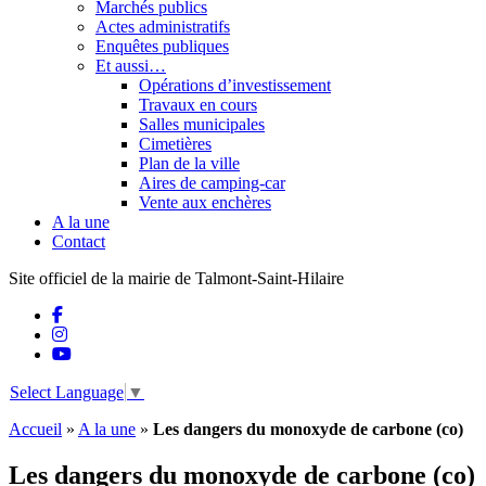
Marchés publics
Actes administratifs
Enquêtes publiques
Et aussi…
Opérations d’investissement
Travaux en cours
Salles municipales
Cimetières
Plan de la ville
Aires de camping-car
Vente aux enchères
A la une
Contact
Site officiel de la mairie de Talmont-Saint-Hilaire
Select Language
▼
Accueil
»
A la une
»
Les dangers du monoxyde de carbone (co)
Les dangers du monoxyde de carbone (co)