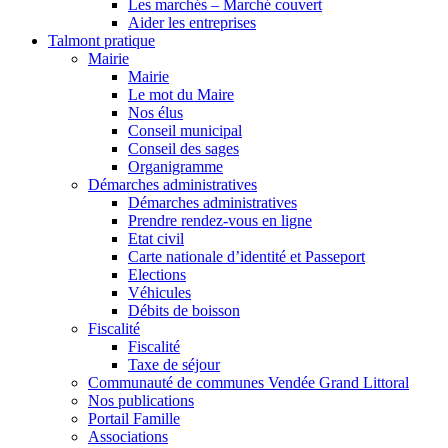
Les marchés – Marché couvert
Aider les entreprises
Talmont pratique
Mairie
Mairie
Le mot du Maire
Nos élus
Conseil municipal
Conseil des sages
Organigramme
Démarches administratives
Démarches administratives
Prendre rendez-vous en ligne
Etat civil
Carte nationale d’identité et Passeport
Elections
Véhicules
Débits de boisson
Fiscalité
Fiscalité
Taxe de séjour
Communauté de communes Vendée Grand Littoral
Nos publications
Portail Famille
Associations