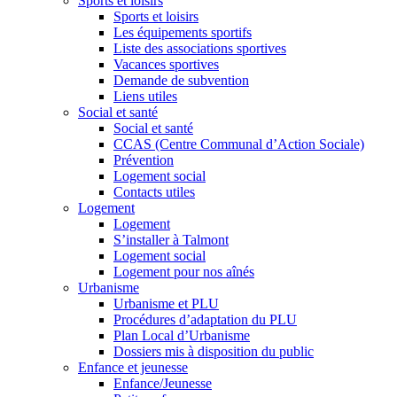
Sports et loisirs
Sports et loisirs
Les équipements sportifs
Liste des associations sportives
Vacances sportives
Demande de subvention
Liens utiles
Social et santé
Social et santé
CCAS (Centre Communal d’Action Sociale)
Prévention
Logement social
Contacts utiles
Logement
Logement
S’installer à Talmont
Logement social
Logement pour nos aînés
Urbanisme
Urbanisme et PLU
Procédures d’adaptation du PLU
Plan Local d’Urbanisme
Dossiers mis à disposition du public
Enfance et jeunesse
Enfance/Jeunesse