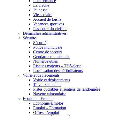
Petite enfance
La crèche
Jeunesse
Vie scolaire
Accueil de loisirs
Vacances sportives
Passeport du civisme
Démarches administratives
Sécurite
Sécurité
Police municipale
Centre de secours
Gendarmerie nationale
Numéros utiles
Risques majeurs – Télé-alerte
Localisation des défibrillateurs
Voirie et déplacements
Voirie et déplacements
Travaux en cours
Pistes cyclables et sentiers de randonnées
Navette talmondaise
Economie-Emploi
Economie-Emploi
Emploi – Formation
Offres d’emploi