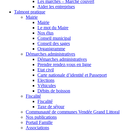
Les marchés – Marché couvert
Aider les entreprises
Talmont pratique
Mairie
Mairie
Le mot du Maire
Nos élus
Conseil municipal
Conseil des sages
Organigramme
Démarches administratives
Démarches administratives
Prendre rendez-vous en ligne
Etat civil
Carte nationale d’identité et Passeport
Elections
Véhicules
Débits de boisson
Fiscalité
Fiscalité
Taxe de séjour
Communauté de communes Vendée Grand Littoral
Nos publications
Portail Famille
Associations