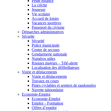
Petite enfance
La crèche
Jeunesse
Vie scolaire
Accueil de loisirs
Vacances sportives
Passeport du civisme
Démarches administratives
Sécurite
Sécurité
Police municipale
Centre de secours
Gendarmerie nationale
Numéros utiles
Risques majeurs – Télé-alerte
Localisation des défibrillateurs
Voirie et déplacements
Voirie et déplacements
Travaux en cours
Pistes cyclables et sentiers de randonnées
Navette talmondaise
Economie-Emploi
Economie-Emploi
Emploi – Formation
Offres d’emploi