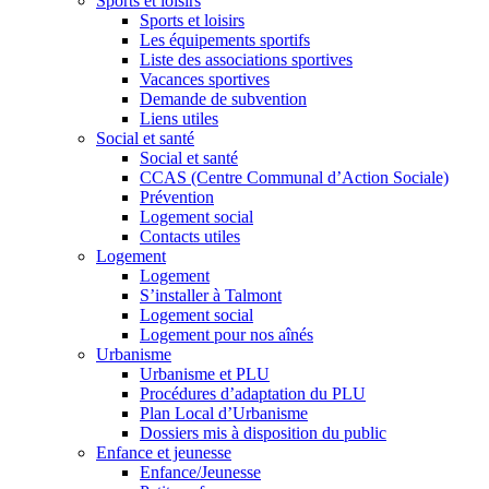
Sports et loisirs
Sports et loisirs
Les équipements sportifs
Liste des associations sportives
Vacances sportives
Demande de subvention
Liens utiles
Social et santé
Social et santé
CCAS (Centre Communal d’Action Sociale)
Prévention
Logement social
Contacts utiles
Logement
Logement
S’installer à Talmont
Logement social
Logement pour nos aînés
Urbanisme
Urbanisme et PLU
Procédures d’adaptation du PLU
Plan Local d’Urbanisme
Dossiers mis à disposition du public
Enfance et jeunesse
Enfance/Jeunesse