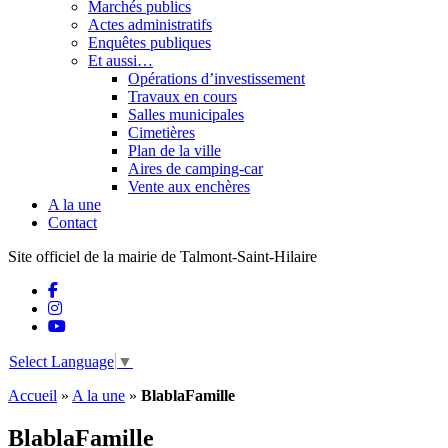
Marchés publics
Actes administratifs
Enquêtes publiques
Et aussi…
Opérations d’investissement
Travaux en cours
Salles municipales
Cimetières
Plan de la ville
Aires de camping-car
Vente aux enchères
A la une
Contact
Site officiel de la mairie de Talmont-Saint-Hilaire
Select Language
▼
Accueil
»
A la une
»
BlablaFamille
BlablaFamille