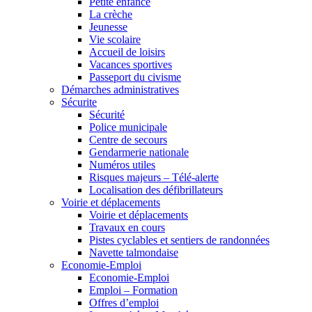
Petite enfance
La crèche
Jeunesse
Vie scolaire
Accueil de loisirs
Vacances sportives
Passeport du civisme
Démarches administratives
Sécurite
Sécurité
Police municipale
Centre de secours
Gendarmerie nationale
Numéros utiles
Risques majeurs – Télé-alerte
Localisation des défibrillateurs
Voirie et déplacements
Voirie et déplacements
Travaux en cours
Pistes cyclables et sentiers de randonnées
Navette talmondaise
Economie-Emploi
Economie-Emploi
Emploi – Formation
Offres d’emploi