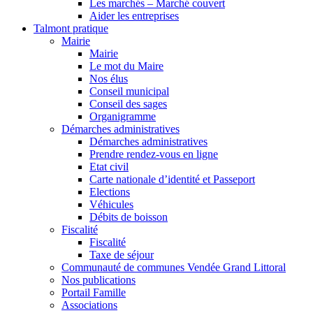
Les marchés – Marché couvert
Aider les entreprises
Talmont pratique
Mairie
Mairie
Le mot du Maire
Nos élus
Conseil municipal
Conseil des sages
Organigramme
Démarches administratives
Démarches administratives
Prendre rendez-vous en ligne
Etat civil
Carte nationale d’identité et Passeport
Elections
Véhicules
Débits de boisson
Fiscalité
Fiscalité
Taxe de séjour
Communauté de communes Vendée Grand Littoral
Nos publications
Portail Famille
Associations