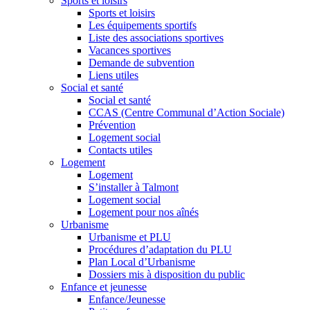
Sports et loisirs
Sports et loisirs
Les équipements sportifs
Liste des associations sportives
Vacances sportives
Demande de subvention
Liens utiles
Social et santé
Social et santé
CCAS (Centre Communal d’Action Sociale)
Prévention
Logement social
Contacts utiles
Logement
Logement
S’installer à Talmont
Logement social
Logement pour nos aînés
Urbanisme
Urbanisme et PLU
Procédures d’adaptation du PLU
Plan Local d’Urbanisme
Dossiers mis à disposition du public
Enfance et jeunesse
Enfance/Jeunesse