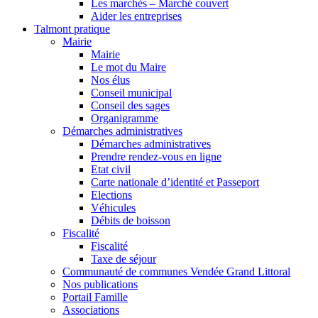
Les marchés – Marché couvert
Aider les entreprises
Talmont pratique
Mairie
Mairie
Le mot du Maire
Nos élus
Conseil municipal
Conseil des sages
Organigramme
Démarches administratives
Démarches administratives
Prendre rendez-vous en ligne
Etat civil
Carte nationale d’identité et Passeport
Elections
Véhicules
Débits de boisson
Fiscalité
Fiscalité
Taxe de séjour
Communauté de communes Vendée Grand Littoral
Nos publications
Portail Famille
Associations