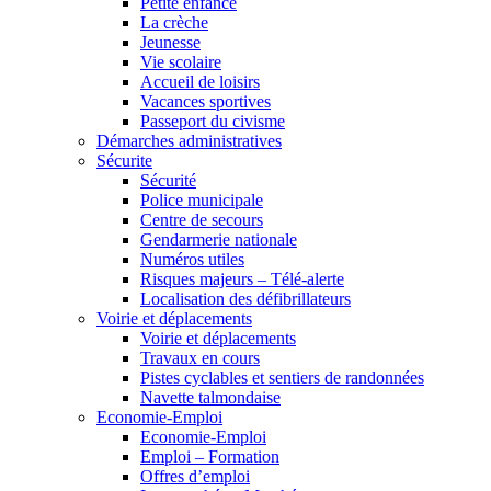
Petite enfance
La crèche
Jeunesse
Vie scolaire
Accueil de loisirs
Vacances sportives
Passeport du civisme
Démarches administratives
Sécurite
Sécurité
Police municipale
Centre de secours
Gendarmerie nationale
Numéros utiles
Risques majeurs – Télé-alerte
Localisation des défibrillateurs
Voirie et déplacements
Voirie et déplacements
Travaux en cours
Pistes cyclables et sentiers de randonnées
Navette talmondaise
Economie-Emploi
Economie-Emploi
Emploi – Formation
Offres d’emploi