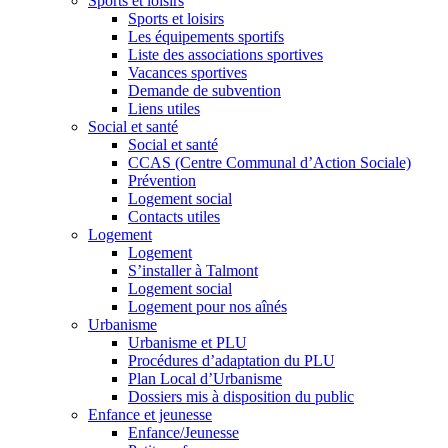
Sports et loisirs
Sports et loisirs
Les équipements sportifs
Liste des associations sportives
Vacances sportives
Demande de subvention
Liens utiles
Social et santé
Social et santé
CCAS (Centre Communal d’Action Sociale)
Prévention
Logement social
Contacts utiles
Logement
Logement
S’installer à Talmont
Logement social
Logement pour nos aînés
Urbanisme
Urbanisme et PLU
Procédures d’adaptation du PLU
Plan Local d’Urbanisme
Dossiers mis à disposition du public
Enfance et jeunesse
Enfance/Jeunesse