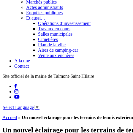
Marchés publics
Actes administratifs
Enquêtes publiques
Et aussi…
Opérations d’investissement
Travaux en cours
Salles municipales
Cimetières
Plan de la ville
Aires de camping-car
Vente aux enchères
A la une
Contact
Site officiel de la mairie de Talmont-Saint-Hilaire
Select Language
▼
Accueil
»
Un nouvel éclairage pour les terrains de tennis extérieu
Un nouvel éclairage pour les terrains de te