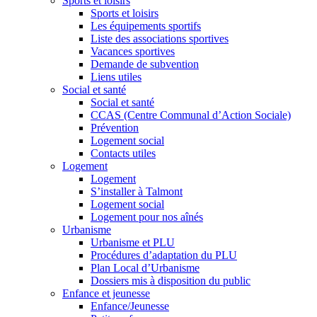
Sports et loisirs
Sports et loisirs
Les équipements sportifs
Liste des associations sportives
Vacances sportives
Demande de subvention
Liens utiles
Social et santé
Social et santé
CCAS (Centre Communal d’Action Sociale)
Prévention
Logement social
Contacts utiles
Logement
Logement
S’installer à Talmont
Logement social
Logement pour nos aînés
Urbanisme
Urbanisme et PLU
Procédures d’adaptation du PLU
Plan Local d’Urbanisme
Dossiers mis à disposition du public
Enfance et jeunesse
Enfance/Jeunesse