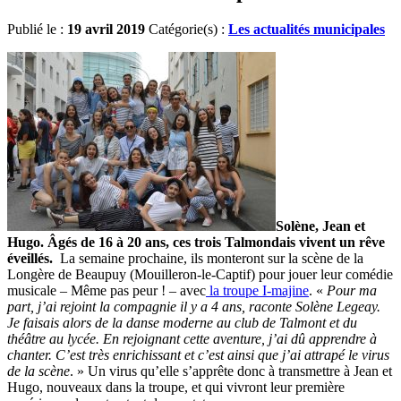
Publié le :
19 avril 2019
Catégorie(s) :
Les actualités municipales
Solène, Jean et
Hugo. Âgés de 16 à 20 ans, ces trois Talmondais vivent un rêve
éveillés.
La semaine prochaine, ils monteront sur la scène de la
Longère de Beaupuy (Mouilleron-le-Captif) pour jouer leur comédie
musicale – Même pas peur ! – avec
la troupe I-majine
. «
Pour ma
part, j’ai rejoint la compagnie il y a 4 ans, raconte Solène Legeay.
Je faisais alors de la danse moderne au club de Talmont et du
théâtre au lycée. En rejoignant cette aventure, j’ai dû apprendre à
chanter. C’est très enrichissant et c’est ainsi que j’ai attrapé le virus
de la scène
. » Un virus qu’elle s’apprête donc à transmettre à Jean et
Hugo, nouveaux dans la troupe, et qui vivront leur première