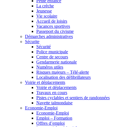
Petite enfance
La crèche
Jeunesse
Vie scolaire
Accueil de loisirs
Vacances sportives
Passeport du civisme
Démarches administratives
Sécurite
Sécurité
Police municipale
Centre de secours
Gendarmerie nationale
Numéros utiles
Risques majeurs – Télé-alerte
Localisation des défibrillateurs
Voirie et déplacements
Voirie et déplacements
Travaux en cours
Pistes cyclables et sentiers de randonnées
Navette talmondaise
Economie-Emploi
Economie-Emploi
Emploi – Formation
Offres d’emploi