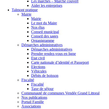
Les marchés – Marché couvert
Aider les entreprises
Talmont pratique
Mairie
Mairie
Le mot du Maire
Nos élus
Conseil municipal
Conseil des sages
Organigramme
Démarches administratives
Démarches administratives
Prendre rendez-vous en ligne
Etat civil
Carte nationale d’identité et Passeport
Elections
Véhicules
Débits de boisson
Fiscalité
Fiscalité
Taxe de séjour
Communauté de communes Vendée Grand Littoral
Nos publications
Portail Famille
Associations