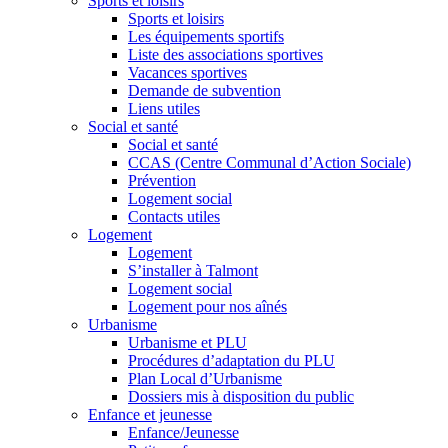
Sports et loisirs
Sports et loisirs
Les équipements sportifs
Liste des associations sportives
Vacances sportives
Demande de subvention
Liens utiles
Social et santé
Social et santé
CCAS (Centre Communal d’Action Sociale)
Prévention
Logement social
Contacts utiles
Logement
Logement
S’installer à Talmont
Logement social
Logement pour nos aînés
Urbanisme
Urbanisme et PLU
Procédures d’adaptation du PLU
Plan Local d’Urbanisme
Dossiers mis à disposition du public
Enfance et jeunesse
Enfance/Jeunesse