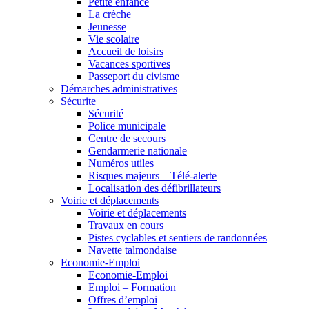
Petite enfance
La crèche
Jeunesse
Vie scolaire
Accueil de loisirs
Vacances sportives
Passeport du civisme
Démarches administratives
Sécurite
Sécurité
Police municipale
Centre de secours
Gendarmerie nationale
Numéros utiles
Risques majeurs – Télé-alerte
Localisation des défibrillateurs
Voirie et déplacements
Voirie et déplacements
Travaux en cours
Pistes cyclables et sentiers de randonnées
Navette talmondaise
Economie-Emploi
Economie-Emploi
Emploi – Formation
Offres d’emploi