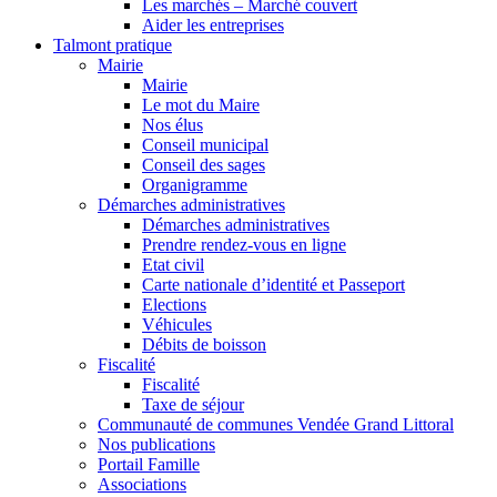
Les marchés – Marché couvert
Aider les entreprises
Talmont pratique
Mairie
Mairie
Le mot du Maire
Nos élus
Conseil municipal
Conseil des sages
Organigramme
Démarches administratives
Démarches administratives
Prendre rendez-vous en ligne
Etat civil
Carte nationale d’identité et Passeport
Elections
Véhicules
Débits de boisson
Fiscalité
Fiscalité
Taxe de séjour
Communauté de communes Vendée Grand Littoral
Nos publications
Portail Famille
Associations