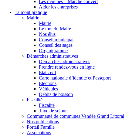
Les marchés – Marché couvert
Aider les entreprises
Talmont pratique
Mairie
Mairie
Le mot du Maire
Nos élus
Conseil municipal
Conseil des sages
Organigramme
Démarches administratives
Démarches administratives
Prendre rendez-vous en ligne
Etat civil
Carte nationale d’identité et Passeport
Elections
Véhicules
Débits de boisson
Fiscalité
Fiscalité
Taxe de séjour
Communauté de communes Vendée Grand Littoral
Nos publications
Portail Famille
Associations