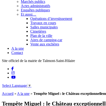
Marchés publics
Actes administratifs
Enquêtes publiques
Et aussi…
Opérations d’investissement
Travaux en cours
Salles municipales
Cimetières
Plan de la ville
Aires de camping-car
Vente aux enchères
A la une
Contact
Site officiel de la mairie de Talmont-Saint-Hilaire
Select Language
▼
Accueil
»
A la une
»
Tempête Miguel : le Château exceptionnellem
Tempête Miguel : le Château exceptionnel