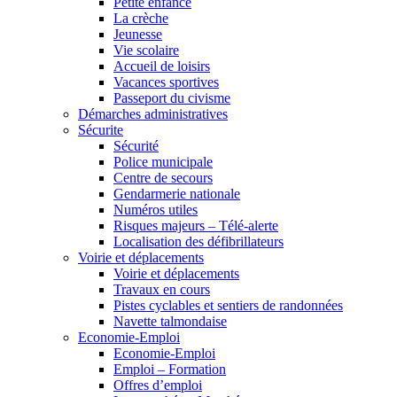
Petite enfance
La crèche
Jeunesse
Vie scolaire
Accueil de loisirs
Vacances sportives
Passeport du civisme
Démarches administratives
Sécurite
Sécurité
Police municipale
Centre de secours
Gendarmerie nationale
Numéros utiles
Risques majeurs – Télé-alerte
Localisation des défibrillateurs
Voirie et déplacements
Voirie et déplacements
Travaux en cours
Pistes cyclables et sentiers de randonnées
Navette talmondaise
Economie-Emploi
Economie-Emploi
Emploi – Formation
Offres d’emploi