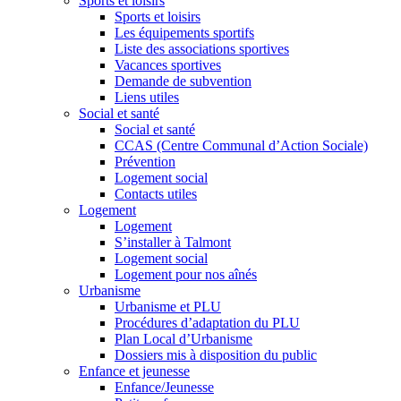
Sports et loisirs
Sports et loisirs
Les équipements sportifs
Liste des associations sportives
Vacances sportives
Demande de subvention
Liens utiles
Social et santé
Social et santé
CCAS (Centre Communal d’Action Sociale)
Prévention
Logement social
Contacts utiles
Logement
Logement
S’installer à Talmont
Logement social
Logement pour nos aînés
Urbanisme
Urbanisme et PLU
Procédures d’adaptation du PLU
Plan Local d’Urbanisme
Dossiers mis à disposition du public
Enfance et jeunesse
Enfance/Jeunesse