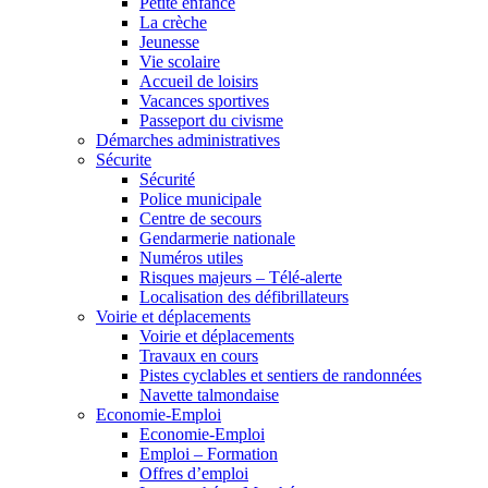
Petite enfance
La crèche
Jeunesse
Vie scolaire
Accueil de loisirs
Vacances sportives
Passeport du civisme
Démarches administratives
Sécurite
Sécurité
Police municipale
Centre de secours
Gendarmerie nationale
Numéros utiles
Risques majeurs – Télé-alerte
Localisation des défibrillateurs
Voirie et déplacements
Voirie et déplacements
Travaux en cours
Pistes cyclables et sentiers de randonnées
Navette talmondaise
Economie-Emploi
Economie-Emploi
Emploi – Formation
Offres d’emploi