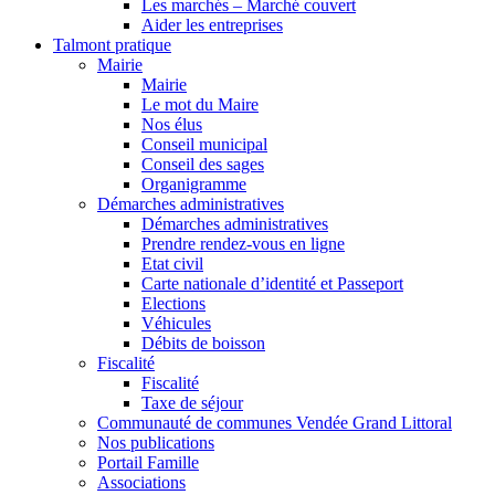
Les marchés – Marché couvert
Aider les entreprises
Talmont pratique
Mairie
Mairie
Le mot du Maire
Nos élus
Conseil municipal
Conseil des sages
Organigramme
Démarches administratives
Démarches administratives
Prendre rendez-vous en ligne
Etat civil
Carte nationale d’identité et Passeport
Elections
Véhicules
Débits de boisson
Fiscalité
Fiscalité
Taxe de séjour
Communauté de communes Vendée Grand Littoral
Nos publications
Portail Famille
Associations