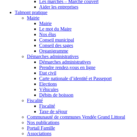
Les marchés – Marché couvert
Aider les entreprises
Talmont pratique
Mairie
Mairie
Le mot du Maire
Nos élus
Conseil municipal
Conseil des sages
Organigramme
Démarches administratives
Démarches administratives
Prendre rendez-vous en ligne
Etat civil
Carte nationale d’identité et Passeport
Elections
Véhicules
Débits de boisson
Fiscalité
Fiscalité
Taxe de séjour
Communauté de communes Vendée Grand Littoral
Nos publications
Portail Famille
Associations