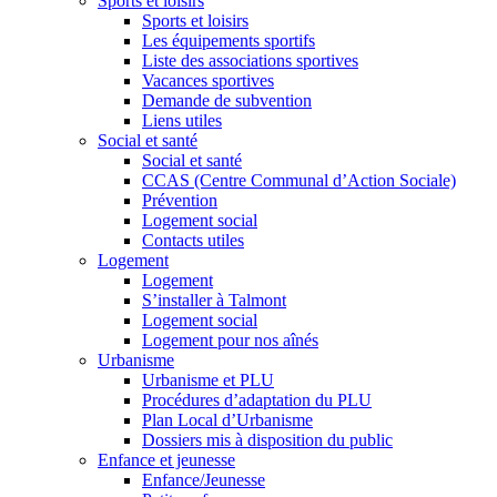
Sports et loisirs
Sports et loisirs
Les équipements sportifs
Liste des associations sportives
Vacances sportives
Demande de subvention
Liens utiles
Social et santé
Social et santé
CCAS (Centre Communal d’Action Sociale)
Prévention
Logement social
Contacts utiles
Logement
Logement
S’installer à Talmont
Logement social
Logement pour nos aînés
Urbanisme
Urbanisme et PLU
Procédures d’adaptation du PLU
Plan Local d’Urbanisme
Dossiers mis à disposition du public
Enfance et jeunesse
Enfance/Jeunesse