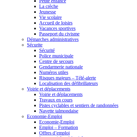
Petite enfance
La crèche
Jeunesse
Vie scolaire
Accueil de loisirs
Vacances sportives
Passeport du civisme
Démarches administratives
Sécurite
Sécurité
Police municipale
Centre de secours
Gendarmerie nationale
Numéros utiles
Risques majeurs – Télé-alerte
Localisation des défibrillateurs
Voirie et déplacements
Voirie et déplacements
Travaux en cours
Pistes cyclables et sentiers de randonnées
Navette talmondaise
Economie-Emploi
Economie-Emploi
Emploi – Formation
Offres d’emploi