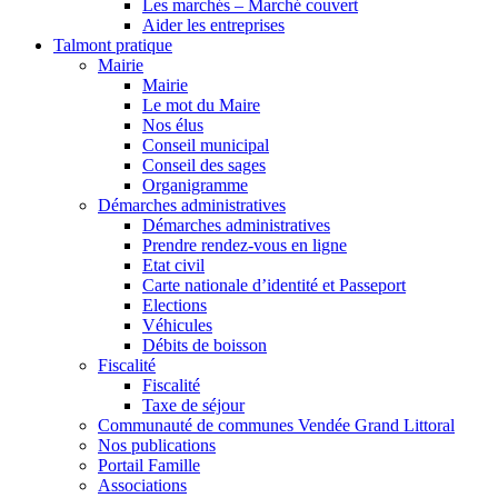
Les marchés – Marché couvert
Aider les entreprises
Talmont pratique
Mairie
Mairie
Le mot du Maire
Nos élus
Conseil municipal
Conseil des sages
Organigramme
Démarches administratives
Démarches administratives
Prendre rendez-vous en ligne
Etat civil
Carte nationale d’identité et Passeport
Elections
Véhicules
Débits de boisson
Fiscalité
Fiscalité
Taxe de séjour
Communauté de communes Vendée Grand Littoral
Nos publications
Portail Famille
Associations