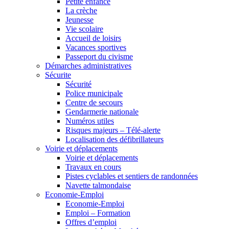
Petite enfance
La crèche
Jeunesse
Vie scolaire
Accueil de loisirs
Vacances sportives
Passeport du civisme
Démarches administratives
Sécurite
Sécurité
Police municipale
Centre de secours
Gendarmerie nationale
Numéros utiles
Risques majeurs – Télé-alerte
Localisation des défibrillateurs
Voirie et déplacements
Voirie et déplacements
Travaux en cours
Pistes cyclables et sentiers de randonnées
Navette talmondaise
Economie-Emploi
Economie-Emploi
Emploi – Formation
Offres d’emploi