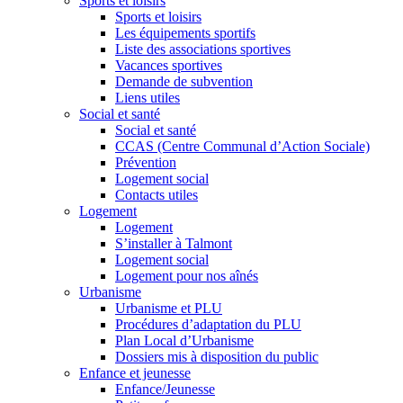
Sports et loisirs
Sports et loisirs
Les équipements sportifs
Liste des associations sportives
Vacances sportives
Demande de subvention
Liens utiles
Social et santé
Social et santé
CCAS (Centre Communal d’Action Sociale)
Prévention
Logement social
Contacts utiles
Logement
Logement
S’installer à Talmont
Logement social
Logement pour nos aînés
Urbanisme
Urbanisme et PLU
Procédures d’adaptation du PLU
Plan Local d’Urbanisme
Dossiers mis à disposition du public
Enfance et jeunesse
Enfance/Jeunesse