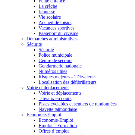
Petite enfance
La crèche
Jeunesse
Vie scolaire
Accueil de loisirs
Vacances sportives
Passeport du civisme
Démarches administratives
Sécurite
Sécurité
Police municipale
Centre de secours
Gendarmerie nationale
Numéros utiles
Risques majeurs – Télé-alerte
Localisation des défibrillateurs
Voirie et déplacements
Voirie et déplacements
Travaux en cours
Pistes cyclables et sentiers de randonnées
Navette talmondaise
Economie-Emploi
Economie-Emploi
Emploi – Formation
Offres d’emploi