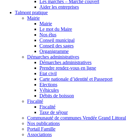
Les marchés – Marché couvert
Aider les entreprises
Talmont pratique
Mairie
Mairie
Le mot du Maire
Nos élus
Conseil municipal
Conseil des sages
Organigramme
Démarches administratives
Démarches administratives
Prendre rendez-vous en ligne
Etat civil
Carte nationale d’identité et Passeport
Elections
Véhicules
Débits de boisson
Fiscalité
Fiscalité
Taxe de séjour
Communauté de communes Vendée Grand Littoral
Nos publications
Portail Famille
Associations