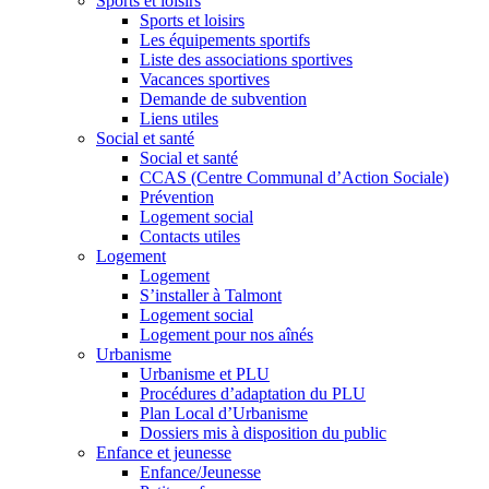
Sports et loisirs
Sports et loisirs
Les équipements sportifs
Liste des associations sportives
Vacances sportives
Demande de subvention
Liens utiles
Social et santé
Social et santé
CCAS (Centre Communal d’Action Sociale)
Prévention
Logement social
Contacts utiles
Logement
Logement
S’installer à Talmont
Logement social
Logement pour nos aînés
Urbanisme
Urbanisme et PLU
Procédures d’adaptation du PLU
Plan Local d’Urbanisme
Dossiers mis à disposition du public
Enfance et jeunesse
Enfance/Jeunesse