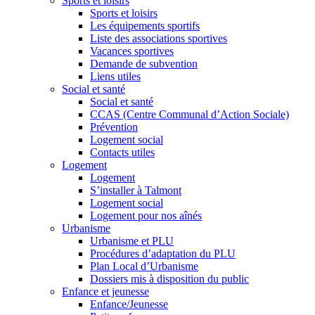
Sports et loisirs
Sports et loisirs
Les équipements sportifs
Liste des associations sportives
Vacances sportives
Demande de subvention
Liens utiles
Social et santé
Social et santé
CCAS (Centre Communal d’Action Sociale)
Prévention
Logement social
Contacts utiles
Logement
Logement
S’installer à Talmont
Logement social
Logement pour nos aînés
Urbanisme
Urbanisme et PLU
Procédures d’adaptation du PLU
Plan Local d’Urbanisme
Dossiers mis à disposition du public
Enfance et jeunesse
Enfance/Jeunesse