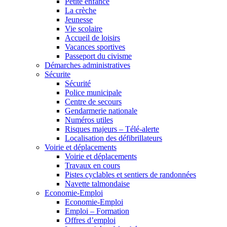
Petite enfance
La crèche
Jeunesse
Vie scolaire
Accueil de loisirs
Vacances sportives
Passeport du civisme
Démarches administratives
Sécurite
Sécurité
Police municipale
Centre de secours
Gendarmerie nationale
Numéros utiles
Risques majeurs – Télé-alerte
Localisation des défibrillateurs
Voirie et déplacements
Voirie et déplacements
Travaux en cours
Pistes cyclables et sentiers de randonnées
Navette talmondaise
Economie-Emploi
Economie-Emploi
Emploi – Formation
Offres d’emploi