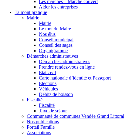
Les marchés – Marché couvert
Aider les entreprises
Talmont pratique
Mairie
Mairie
Le mot du Maire
Nos élus
Conseil municipal
Conseil des sages
Organigramme
Démarches administratives
Démarches administratives
Prendre rendez-vous en ligne
Etat civil
Carte nationale d’identité et Passeport
Elections
Véhicules
Débits de boisson
Fiscalité
Fiscalité
Taxe de séjour
Communauté de communes Vendée Grand Littoral
Nos publications
Portail Famille
Associations