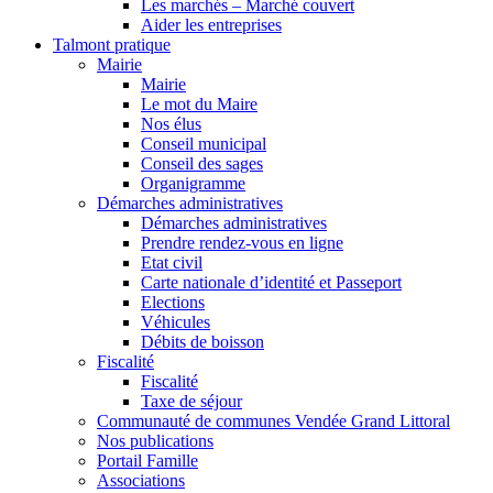
Les marchés – Marché couvert
Aider les entreprises
Talmont pratique
Mairie
Mairie
Le mot du Maire
Nos élus
Conseil municipal
Conseil des sages
Organigramme
Démarches administratives
Démarches administratives
Prendre rendez-vous en ligne
Etat civil
Carte nationale d’identité et Passeport
Elections
Véhicules
Débits de boisson
Fiscalité
Fiscalité
Taxe de séjour
Communauté de communes Vendée Grand Littoral
Nos publications
Portail Famille
Associations