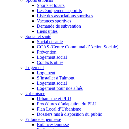
Sports et loisirs
Sports et loisirs
Les équipements sportifs
Liste des associations sportives
Vacances sportives
Demande de subvention
Liens utiles
Social et santé
Social et santé
CCAS (Centre Communal d’Action Sociale)
Prévention
Logement social
Contacts utiles
Logement
Logement
S’installer à Talmont
Logement social
Logement pour nos aînés
Urbanisme
Urbanisme et PLU
Procédures d’adaptation du PLU
Plan Local d’Urbanisme
Dossiers mis à disposition du public
Enfance et jeunesse
Enfance/Jeunesse