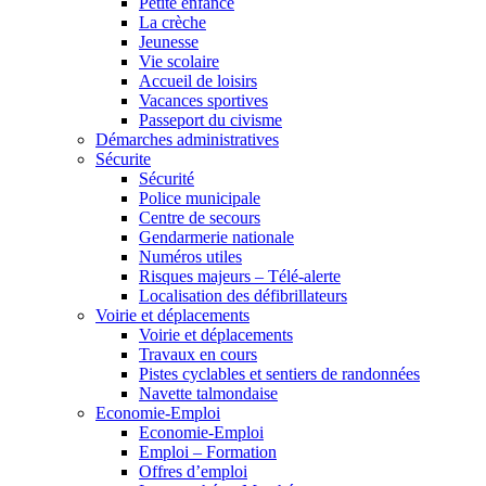
Petite enfance
La crèche
Jeunesse
Vie scolaire
Accueil de loisirs
Vacances sportives
Passeport du civisme
Démarches administratives
Sécurite
Sécurité
Police municipale
Centre de secours
Gendarmerie nationale
Numéros utiles
Risques majeurs – Télé-alerte
Localisation des défibrillateurs
Voirie et déplacements
Voirie et déplacements
Travaux en cours
Pistes cyclables et sentiers de randonnées
Navette talmondaise
Economie-Emploi
Economie-Emploi
Emploi – Formation
Offres d’emploi