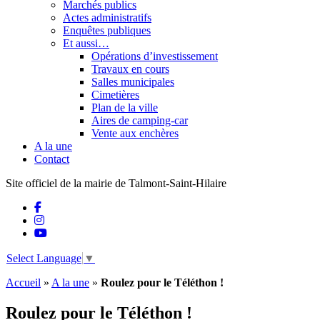
Marchés publics
Actes administratifs
Enquêtes publiques
Et aussi…
Opérations d’investissement
Travaux en cours
Salles municipales
Cimetières
Plan de la ville
Aires de camping-car
Vente aux enchères
A la une
Contact
Site officiel de la mairie de Talmont-Saint-Hilaire
Select Language
▼
Accueil
»
A la une
»
Roulez pour le Téléthon !
Roulez pour le Téléthon !